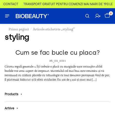
 & CONTACT
TRANSPORT GRATUIT PENTRU COMENZI MAI MARI DE 190 LEI
0
/
Prima pagină
Articole etichetate „styling”
styling
Cum se fac bucle cu placa?
26_02_2011
Câteva reguli generale: 1. Îți trebuie o placă cu marginile ușor rotunjite altfel
buclele vor avea aspect de creponat. Materialul cel mai bun este ceramica și vă
recomand cu căldură plăceile cu tehnologie cu ioni deoarece protejează firul de păr,
îl păstrează hidratat și îi oferă strălucire. Eu am de 5 ani și sunt mai […]
Products
›
Arhive
›