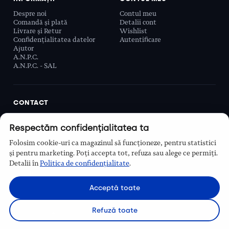
Despre noi
Contul meu
Comandă și plată
Detalii cont
Livrare și Retur
Wishlist
Confidențialitatea datelor
Autentificare
Ajutor
A.N.P.C.
A.N.P.C. - SAL
CONTACT
Biobeauty Concept SRL, Prelungirea Ghencea 107C,
Respectăm confidențialitatea ta
Sector 6, București, România
0768 110 863
Folosim cookie-uri ca magazinul să funcționeze, pentru statistici
Program
și pentru marketing. Poți accepta tot, refuza sau alege ce permiți.
Luni–Vineri, 9:00 – 16:00
Detalii în
Politica de confidențialitate
.
Contact
Acceptă toate
Refuză toate