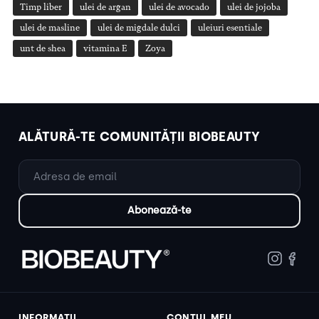
Timp liber
ulei de argan
ulei de avocado
ulei de jojoba
ulei de masline
ulei de migdale dulci
uleiuri esentiale
unt de shea
vitamina E
Zoya
ALĂTURĂ-TE COMUNITĂȚII BIOBEAUTY
INFORMAȚII
CONTUL MEU