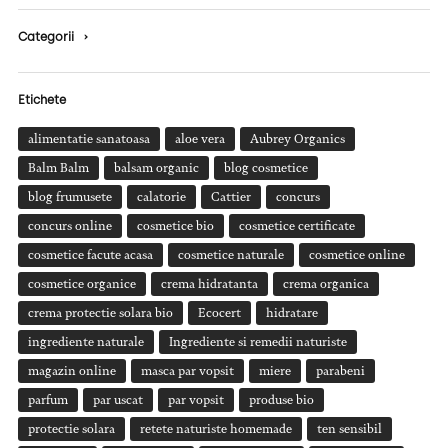
Categorii
›
Etichete
alimentatie sanatoasa
aloe vera
Aubrey Organics
Balm Balm
balsam organic
blog cosmetice
blog frumusete
calatorie
Cattier
concurs
concurs online
cosmetice bio
cosmetice certificate
cosmetice facute acasa
cosmetice naturale
cosmetice online
cosmetice organice
crema hidratanta
crema organica
crema protectie solara bio
Ecocert
hidratare
ingrediente naturale
Ingrediente si remedii naturiste
magazin online
masca par vopsit
miere
parabeni
parfum
par uscat
par vopsit
produse bio
protectie solara
retete naturiste homemade
ten sensibil