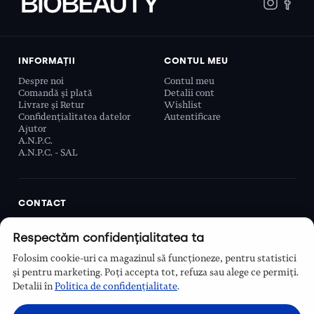
INFORMAȚII
CONTUL MEU
Despre noi
Contul meu
Comandă și plată
Detalii cont
Livrare și Retur
Wishlist
Confidențialitatea datelor
Autentificare
Ajutor
A.N.P.C.
A.N.P.C. - SAL
CONTACT
Biobeauty Concept SRL, Prelungirea Ghencea 107C,
Respectăm confidențialitatea ta
Sector 6, București, România
0768 110 863
Folosim cookie-uri ca magazinul să funcționeze, pentru statistici
Program
și pentru marketing. Poți accepta tot, refuza sau alege ce permiți.
Luni–Vineri, 9:00 – 16:00
Detalii în
Politica de confidențialitate
.
Contact