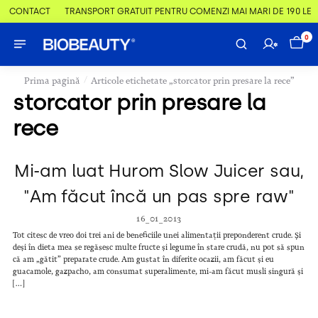
 & CONTACT
TRANSPORT GRATUIT PENTRU COMENZI MAI MARI DE 190 LEI
0
/
Prima pagină
Articole etichetate „storcator prin presare la rece”
storcator prin presare la
rece
Mi-am luat Hurom Slow Juicer sau,
"Am făcut încă un pas spre raw"
16_01_2013
Tot citesc de vreo doi trei ani de beneficiile unei alimentații preponderent crude. Și
deși în dieta mea se regăsesc multe fructe și legume în stare crudă, nu pot să spun
că am „gătit” preparate crude. Am gustat în diferite ocazii, am făcut și eu
guacamole, gazpacho, am consumat superalimente, mi-am făcut musli singură și
[…]