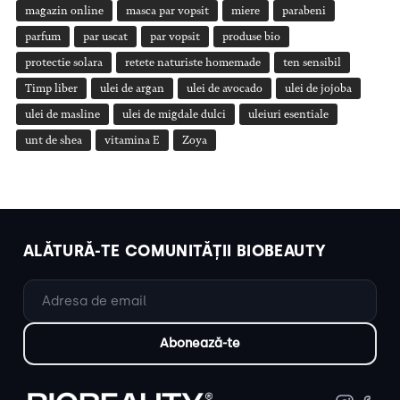
magazin online
masca par vopsit
miere
parabeni
parfum
par uscat
par vopsit
produse bio
protectie solara
retete naturiste homemade
ten sensibil
Timp liber
ulei de argan
ulei de avocado
ulei de jojoba
ulei de masline
ulei de migdale dulci
uleiuri esentiale
unt de shea
vitamina E
Zoya
ALĂTURĂ-TE COMUNITĂȚII BIOBEAUTY