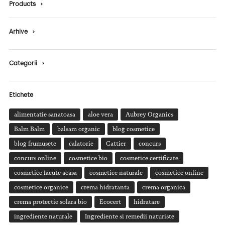
Products
›
Arhive
›
Categorii
›
Etichete
alimentatie sanatoasa
aloe vera
Aubrey Organics
Balm Balm
balsam organic
blog cosmetice
blog frumusete
calatorie
Cattier
concurs
concurs online
cosmetice bio
cosmetice certificate
cosmetice facute acasa
cosmetice naturale
cosmetice online
cosmetice organice
crema hidratanta
crema organica
crema protectie solara bio
Ecocert
hidratare
ingrediente naturale
Ingrediente si remedii naturiste