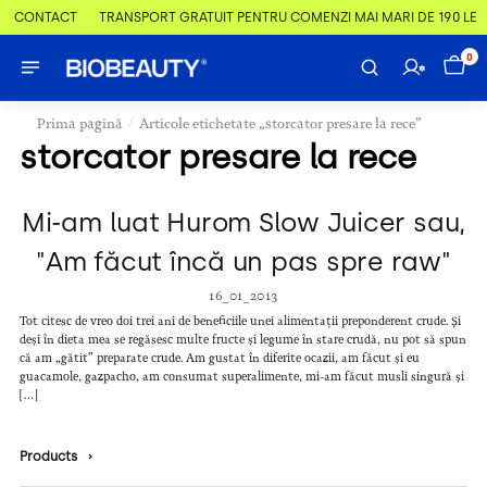
 & CONTACT
TRANSPORT GRATUIT PENTRU COMENZI MAI MARI DE 190 LEI
0
/
Prima pagină
Articole etichetate „storcator presare la rece”
storcator presare la rece
Mi-am luat Hurom Slow Juicer sau,
"Am făcut încă un pas spre raw"
16_01_2013
Tot citesc de vreo doi trei ani de beneficiile unei alimentații preponderent crude. Și
deși în dieta mea se regăsesc multe fructe și legume în stare crudă, nu pot să spun
că am „gătit” preparate crude. Am gustat în diferite ocazii, am făcut și eu
guacamole, gazpacho, am consumat superalimente, mi-am făcut musli singură și
[…]
Products
›