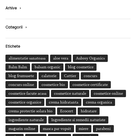
Arhive
›
Categorii
›
Etichete
alimentatie sanatoasa
aloe vera
Aubrey Organics
Balm Balm
balsam organic
blog cosmetice
blog frumusete
calatorie
Cattier
concurs
concurs online
cosmetice bio
cosmetice certificate
cosmetice facute acasa
cosmetice naturale
cosmetice online
cosmetice organice
crema hidratanta
crema organica
crema protectie solara bio
Ecocert
hidratare
ingrediente naturale
Ingrediente si remedii naturiste
magazin online
masca par vopsit
miere
parabeni