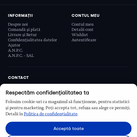
INFORMAȚII
CONTUL MEU
Despre noi
Contul meu
Comandă și plată
Detalii cont
Livrare și Retur
Wishlist
Confidențialitatea datelor
Autentificare
Ajutor
A.N.P.C.
A.N.P.C. - SAL
CONTACT
Biobeauty Concept SRL, Prelungirea Ghencea 107C,
Respectăm confidențialitatea ta
Sector 6, București, România
0768 110 863
Folosim cookie-uri ca magazinul să funcționeze, pentru statistici
Program
și pentru marketing. Poți accepta tot, refuza sau alege ce permiți.
Luni–Vineri, 9:00 – 16:00
Detalii în
Politica de confidențialitate
.
Contact
Acceptă toate