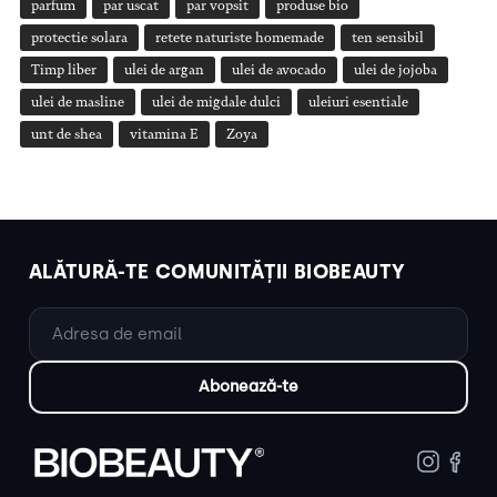
parfum
par uscat
par vopsit
produse bio
protectie solara
retete naturiste homemade
ten sensibil
Timp liber
ulei de argan
ulei de avocado
ulei de jojoba
ulei de masline
ulei de migdale dulci
uleiuri esentiale
unt de shea
vitamina E
Zoya
ALĂTURĂ-TE COMUNITĂȚII BIOBEAUTY