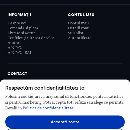
INFORMAȚII
CONTUL MEU
Despre noi
Contul meu
Comandă și plată
Detalii cont
Livrare și Retur
Wishlist
Confidențialitatea datelor
Autentificare
Ajutor
A.N.P.C.
A.N.P.C. - SAL
CONTACT
Biobeauty Concept SRL, Prelungirea Ghencea 107C,
Respectăm confidențialitatea ta
Sector 6, București, România
0768 110 863
Folosim cookie-uri ca magazinul să funcționeze, pentru statistici
Program
și pentru marketing. Poți accepta tot, refuza sau alege ce permiți.
Luni–Vineri, 9:00 – 16:00
Detalii în
Politica de confidențialitate
.
Contact
Acceptă toate