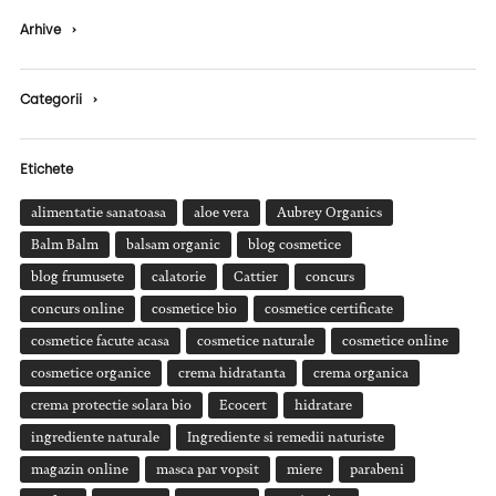
Arhive
›
Categorii
›
Etichete
alimentatie sanatoasa
aloe vera
Aubrey Organics
Balm Balm
balsam organic
blog cosmetice
blog frumusete
calatorie
Cattier
concurs
concurs online
cosmetice bio
cosmetice certificate
cosmetice facute acasa
cosmetice naturale
cosmetice online
cosmetice organice
crema hidratanta
crema organica
crema protectie solara bio
Ecocert
hidratare
ingrediente naturale
Ingrediente si remedii naturiste
magazin online
masca par vopsit
miere
parabeni