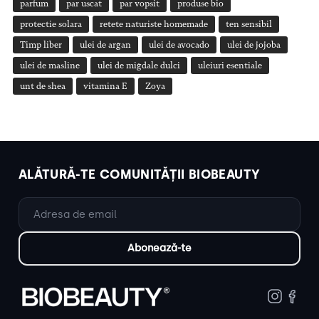
parfum
par uscat
par vopsit
produse bio
protectie solara
retete naturiste homemade
ten sensibil
Timp liber
ulei de argan
ulei de avocado
ulei de jojoba
ulei de masline
ulei de migdale dulci
uleiuri esentiale
unt de shea
vitamina E
Zoya
ALĂTURĂ-TE COMUNITĂȚII BIOBEAUTY