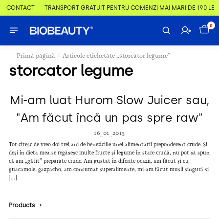
 & CONTACT
TRANSPORT GRATUIT PENTRU COMENZI MAI MARI DE 190 LEI
0
/
Prima pagină
Articole etichetate „storcator legume”
storcator legume
Mi-am luat Hurom Slow Juicer sau,
"Am făcut încă un pas spre raw"
16_01_2013
Tot citesc de vreo doi trei ani de beneficiile unei alimentații preponderent crude. Și
deși în dieta mea se regăsesc multe fructe și legume în stare crudă, nu pot să spun
că am „gătit” preparate crude. Am gustat în diferite ocazii, am făcut și eu
guacamole, gazpacho, am consumat superalimente, mi-am făcut musli singură și
[…]
Products
›