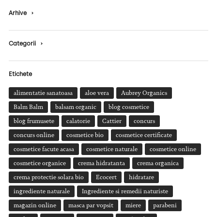
Arhive
›
Categorii
›
Etichete
alimentatie sanatoasa
aloe vera
Aubrey Organics
Balm Balm
balsam organic
blog cosmetice
blog frumusete
calatorie
Cattier
concurs
concurs online
cosmetice bio
cosmetice certificate
cosmetice facute acasa
cosmetice naturale
cosmetice online
cosmetice organice
crema hidratanta
crema organica
crema protectie solara bio
Ecocert
hidratare
ingrediente naturale
Ingrediente si remedii naturiste
magazin online
masca par vopsit
miere
parabeni