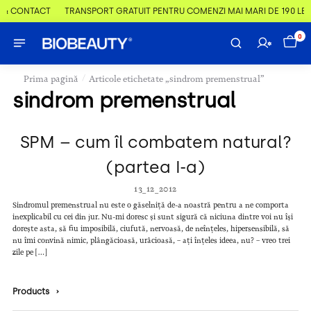
 & CONTACT
TRANSPORT GRATUIT PENTRU COMENZI MAI MARI DE 190 LEI
0
/
Prima pagină
Articole etichetate „sindrom premenstrual”
sindrom premenstrual
SPM – cum îl combatem natural?
(partea I-a)
13_12_2012
Sindromul premenstrual nu este o găselniță de-a noastră pentru a ne comporta
inexplicabil cu cei din jur. Nu-mi doresc și sunt sigură că niciuna dintre voi nu își
dorește asta, să fiu imposibilă, ciufută, nervoasă, de neînțeles, hipersensibilă, să
nu îmi convină nimic, plângăcioasă, urâcioasă, – ați înțeles ideea, nu? – vreo trei
zile pe […]
Products
›