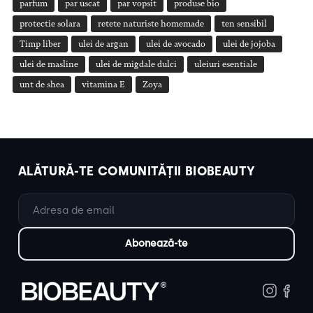
parfum
par uscat
par vopsit
produse bio
protectie solara
retete naturiste homemade
ten sensibil
Timp liber
ulei de argan
ulei de avocado
ulei de jojoba
ulei de masline
ulei de migdale dulci
uleiuri esentiale
unt de shea
vitamina E
Zoya
ALĂTURĂ-TE COMUNITĂȚII BIOBEAUTY