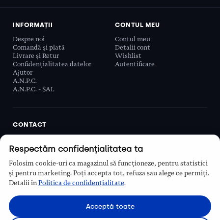
INFORMAȚII
CONTUL MEU
Despre noi
Contul meu
Comandă și plată
Detalii cont
Livrare și Retur
Wishlist
Confidențialitatea datelor
Autentificare
Ajutor
A.N.P.C.
A.N.P.C. - SAL
CONTACT
Biobeauty Concept SRL, Prelungirea Ghencea 107C,
Respectăm confidențialitatea ta
Sector 6, București, România
0768 110 863
Folosim cookie-uri ca magazinul să funcționeze, pentru statistici
Program
și pentru marketing. Poți accepta tot, refuza sau alege ce permiți.
Luni–Vineri, 9:00 – 16:00
Detalii în
Politica de confidențialitate
.
Contact
Acceptă toate