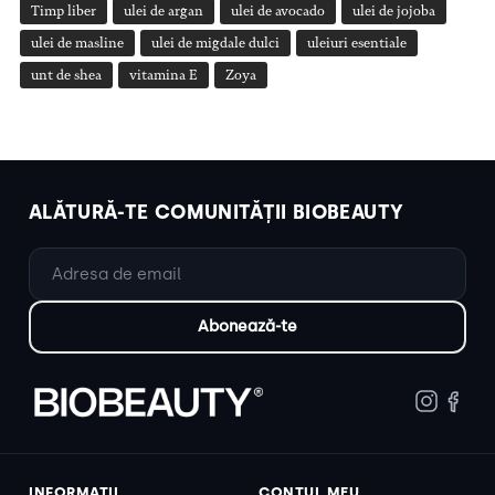
Timp liber
ulei de argan
ulei de avocado
ulei de jojoba
ulei de masline
ulei de migdale dulci
uleiuri esentiale
unt de shea
vitamina E
Zoya
ALĂTURĂ-TE COMUNITĂȚII BIOBEAUTY
INFORMAȚII
CONTUL MEU