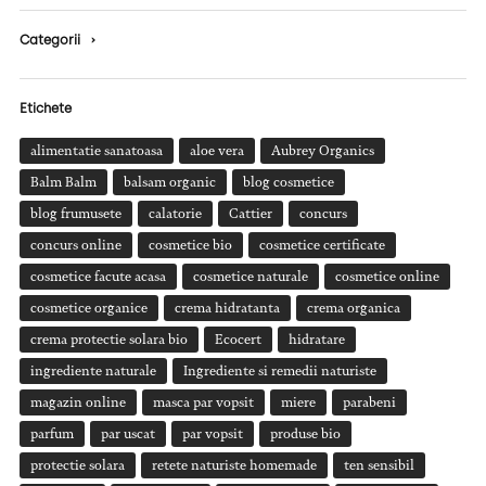
Categorii
›
Etichete
alimentatie sanatoasa
aloe vera
Aubrey Organics
Balm Balm
balsam organic
blog cosmetice
blog frumusete
calatorie
Cattier
concurs
concurs online
cosmetice bio
cosmetice certificate
cosmetice facute acasa
cosmetice naturale
cosmetice online
cosmetice organice
crema hidratanta
crema organica
crema protectie solara bio
Ecocert
hidratare
ingrediente naturale
Ingrediente si remedii naturiste
magazin online
masca par vopsit
miere
parabeni
parfum
par uscat
par vopsit
produse bio
protectie solara
retete naturiste homemade
ten sensibil