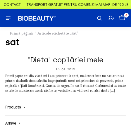
 & CONTACT
TRANSPORT GRATUIT PENTRU COMENZI MAI MARI DE 190 LEI
0
/
Prima pagină
Articole etichetate „sat”
sat
"Dieta" copilăriei mele
16_02_2010
Primii șapte ani din viață mi i-am petrecut la țară, mai exact într-un sat aruncat
printre dealurile domoale din împrejurimile unui orășel cochet de provincie, prima
capitală a Țării Românești, Curtea de Argeș. Pe sat îl cheamă Cerbureni și ca toate
satele de munte are casele răsfirate, vecinii nu se văd unii cu alții decât […]
Products
›
Arhive
›