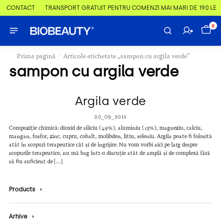
 & CONTACT
TRANSPORT GRATUIT PENTRU COMENZI MAI MARI DE 190 LEI
0
/
Prima pagină
Articole etichetate „sampon cu argila verde”
sampon cu argila verde
Argila verde
20_09_2011
Compoziție chimică: dioxid de siliciu (49%), aluminiu (13%), magneziu, calciu,
mangan, fosfor, zinc, cupru, cobalt, molibden, litiu, seleniu. Argila poate fi folosită
atât în scopuri terapeutice cât și de îngrijire. Nu vom vorbi aici pe larg despre
scopurile terapeutice, nu mă bag într-o discuție atât de amplă și de complexă fără
să fiu suficient de […]
Products
›
Arhive
›