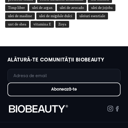
Timp liber
ulei de argan
ulei de avocado
ulei de jojoba
ulei de masline
ulei de migdale dulci
uleiuri esentiale
unt de shea
vitamina E
Zoya
ALĂTURĂ-TE COMUNITĂȚII BIOBEAUTY