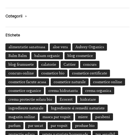
Categorii
›
Etichete
alimentatie sanatoasa
aloe vera
Aubrey Organics
Balm Balm
balsam organic
blog cosmetice
blog frumusete
calatorie
Cattier
concurs
concurs online
cosmetice bio
cosmetice certificate
cosmetice facute acasa
cosmetice naturale
cosmetice online
cosmetice organice
crema hidratanta
crema organica
crema protectie solara bio
Ecocert
hidratare
ingrediente naturale
Ingrediente si remedii naturiste
magazin online
masca par vopsit
miere
parabeni
parfum
par uscat
par vopsit
produse bio
protectie solara
retete naturiste homemade
ten sensibil