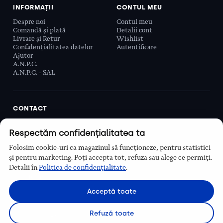
INFORMAȚII
CONTUL MEU
Despre noi
Contul meu
Comandă și plată
Detalii cont
Livrare și Retur
Wishlist
Confidențialitatea datelor
Autentificare
Ajutor
A.N.P.C.
A.N.P.C. - SAL
CONTACT
Biobeauty Concept SRL, Prelungirea Ghencea 107C,
Respectăm confidențialitatea ta
Sector 6, București, România
0768 110 863
Folosim cookie-uri ca magazinul să funcționeze, pentru statistici
Program
și pentru marketing. Poți accepta tot, refuza sau alege ce permiți.
Luni–Vineri, 9:00 – 16:00
Detalii în
Politica de confidențialitate
.
Contact
Acceptă toate
Refuză toate