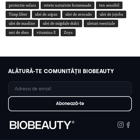
protectie solara
retete naturiste homemade
ten sensibil
Timp liber
ulei de argan
ulei de avocado
ulei de jojoba
ulei de masline
ulei de migdale dulci
uleiuri esentiale
unt de shea
vitamina E
Zoya
ALĂTURĂ-TE COMUNITĂȚII BIOBEAUTY