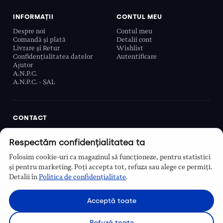
INFORMAȚII
CONTUL MEU
Despre noi
Contul meu
Comandă și plată
Detalii cont
Livrare și Retur
Wishlist
Confidențialitatea datelor
Autentificare
Ajutor
A.N.P.C.
A.N.P.C. - SAL
CONTACT
Biobeauty Concept SRL, Prelungirea Ghencea 107C,
Respectăm confidențialitatea ta
Sector 6, București, România
0768 110 863
Folosim cookie-uri ca magazinul să funcționeze, pentru statistici
Program
și pentru marketing. Poți accepta tot, refuza sau alege ce permiți.
Luni–Vineri, 9:00 – 16:00
Detalii în
Politica de confidențialitate
.
Contact
Acceptă toate
Refuză toate