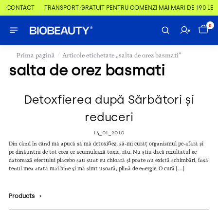
 & CONTACT
TRANSPORT GRATUIT PENTRU COMENZI MAI MARI DE 190 LEI
0
/
Prima pagină
Articole etichetate „salta de orez basmati”
salta de orez basmati
Detoxfierea după Sărbători și
reduceri
14_01_2010
Din când în când mă apucă să mă detoxifiez, să-mi curăț organismul pe-afară și
pe dinăuntru de tot ceea ce acumulează toxic, rău. Nu știu dacă rezultatul se
datorează efectului placebo sau sunt eu chioară și poate nu există schimbări, însă
tenul mea arată mai bine și mă simt ușoară, plină de energie. O cură […]
Products
›