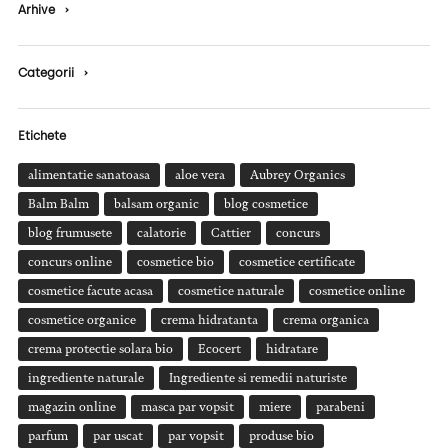
Arhive
›
Categorii
›
Etichete
alimentatie sanatoasa
aloe vera
Aubrey Organics
Balm Balm
balsam organic
blog cosmetice
blog frumusete
calatorie
Cattier
concurs
concurs online
cosmetice bio
cosmetice certificate
cosmetice facute acasa
cosmetice naturale
cosmetice online
cosmetice organice
crema hidratanta
crema organica
crema protectie solara bio
Ecocert
hidratare
ingrediente naturale
Ingrediente si remedii naturiste
magazin online
masca par vopsit
miere
parabeni
parfum
par uscat
par vopsit
produse bio