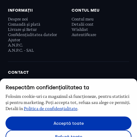
INFORMAȚII
CONTUL MEU
Despre noi
Contul meu
Comandă și plată
Detalii cont
Livrare și Retur
Wishlist
Confidențialitatea datelor
Autentificare
Ajutor
A.N.P.C.
A.N.P.C. - SAL
CONTACT
Biobeauty Concept SRL, Prelungirea Ghencea 107C,
Respectăm confidențialitatea ta
Sector 6, București, România
0768 110 863
Folosim cookie-uri ca magazinul să funcționeze, pentru statistici
Program
și pentru marketing. Poți accepta tot, refuza sau alege ce permiți.
Luni–Vineri, 9:00 – 16:00
Detalii în
Politica de confidențialitate
.
Contact
Acceptă toate
Refuză toate