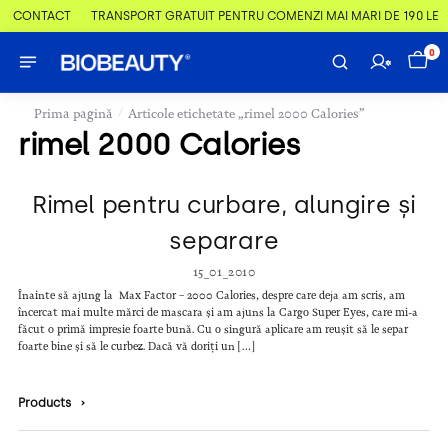
 & CONTACT
TRANSPORT GRATUIT PENTRU COMENZI MAI MARI DE 190 LEI
0
/
Prima pagină
Articole etichetate „rimel 2000 Calories”
rimel 2000 Calories
Rimel pentru curbare, alungire și
separare
15_01_2010
Înainte să ajung la Max Factor – 2000 Calories, despre care deja am scris, am
încercat mai multe mărci de mascara și am ajuns la Cargo Super Eyes, care mi-a
făcut o primă impresie foarte bună. Cu o singură aplicare am reușit să le separ
foarte bine și să le curbez. Dacă vă doriți un […]
Products
›