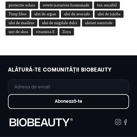
protectie solara
retete naturiste homemade
ten sensibil
Timp liber
ulei de argan
ulei de avocado
ulei de jojoba
ulei de masline
ulei de migdale dulci
uleiuri esentiale
unt de shea
vitamina E
Zoya
ALĂTURĂ-TE COMUNITĂȚII BIOBEAUTY