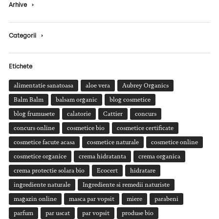
Arhive
›
Categorii
›
Etichete
alimentatie sanatoasa
aloe vera
Aubrey Organics
Balm Balm
balsam organic
blog cosmetice
blog frumusete
calatorie
Cattier
concurs
concurs online
cosmetice bio
cosmetice certificate
cosmetice facute acasa
cosmetice naturale
cosmetice online
cosmetice organice
crema hidratanta
crema organica
crema protectie solara bio
Ecocert
hidratare
ingrediente naturale
Ingrediente si remedii naturiste
magazin online
masca par vopsit
miere
parabeni
parfum
par uscat
par vopsit
produse bio