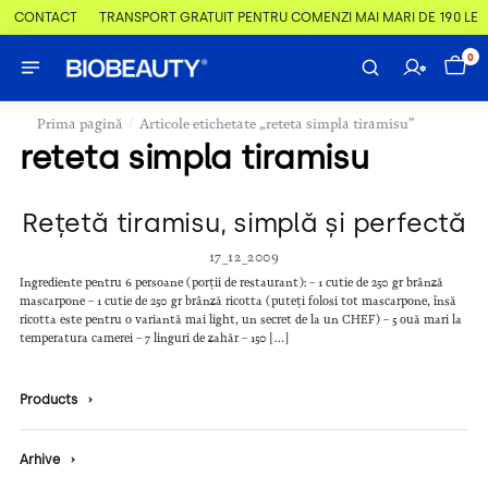
 & CONTACT
TRANSPORT GRATUIT PENTRU COMENZI MAI MARI DE 190 LEI
0
/
Prima pagină
Articole etichetate „reteta simpla tiramisu”
reteta simpla tiramisu
Rețetă tiramisu, simplă și perfectă
17_12_2009
Ingrediente pentru 6 persoane (porții de restaurant): – 1 cutie de 250 gr brânză
mascarpone – 1 cutie de 250 gr brânză ricotta (puteți folosi tot mascarpone, însă
ricotta este pentru o variantă mai light, un secret de la un CHEF) – 5 ouă mari la
temperatura camerei – 7 linguri de zahăr – 150 […]
Products
›
Arhive
›