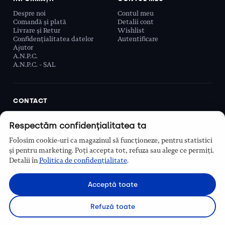
Despre noi
Contul meu
Comandă și plată
Detalii cont
Livrare și Retur
Wishlist
Confidențialitatea datelor
Autentificare
Ajutor
A.N.P.C.
A.N.P.C. - SAL
CONTACT
Biobeauty Concept SRL, Prelungirea Ghencea 107C,
Respectăm confidențialitatea ta
Sector 6, București, România
0768 110 863
Folosim cookie-uri ca magazinul să funcționeze, pentru statistici
Program
și pentru marketing. Poți accepta tot, refuza sau alege ce permiți.
Luni–Vineri, 9:00 – 16:00
Detalii în
Politica de confidențialitate
.
Contact
Acceptă toate
Refuză toate