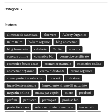
Categorii
›
Etichete
alimentatie sanatoasa
aloe vera
Aubrey Organics
Balm Balm
balsam organic
blog cosmetice
blog frumusete
calatorie
Cattier
concurs
concurs online
cosmetice bio
cosmetice certificate
cosmetice facute acasa
cosmetice naturale
cosmetice online
cosmetice organice
crema hidratanta
crema organica
crema protectie solara bio
Ecocert
hidratare
ingrediente naturale
Ingrediente si remedii naturiste
magazin online
masca par vopsit
miere
parabeni
parfum
par uscat
par vopsit
produse bio
protectie solara
retete naturiste homemade
ten sensibil