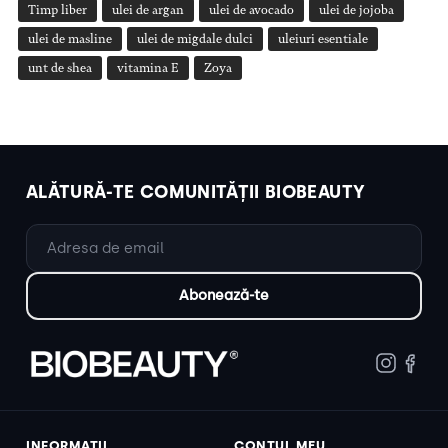
Timp liber
ulei de argan
ulei de avocado
ulei de jojoba
ulei de masline
ulei de migdale dulci
uleiuri esentiale
unt de shea
vitamina E
Zoya
ALĂTURĂ-TE COMUNITĂȚII BIOBEAUTY
INFORMAȚII
CONTUL MEU