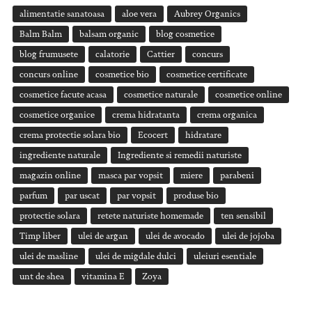
alimentatie sanatoasa
aloe vera
Aubrey Organics
Balm Balm
balsam organic
blog cosmetice
blog frumusete
calatorie
Cattier
concurs
concurs online
cosmetice bio
cosmetice certificate
cosmetice facute acasa
cosmetice naturale
cosmetice online
cosmetice organice
crema hidratanta
crema organica
crema protectie solara bio
Ecocert
hidratare
ingrediente naturale
Ingrediente si remedii naturiste
magazin online
masca par vopsit
miere
parabeni
parfum
par uscat
par vopsit
produse bio
protectie solara
retete naturiste homemade
ten sensibil
Timp liber
ulei de argan
ulei de avocado
ulei de jojoba
ulei de masline
ulei de migdale dulci
uleiuri esentiale
unt de shea
vitamina E
Zoya