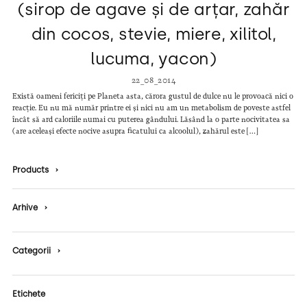
(sirop de agave și de arțar, zahăr
din cocos, stevie, miere, xilitol,
lucuma, yacon)
22_08_2014
Există oameni fericiți pe Planeta asta, cărora gustul de dulce nu le provoacă nici o
reacție. Eu nu mă număr printre ei și nici nu am un metabolism de poveste astfel
încât să ard caloriile numai cu puterea gândului. Lăsând la o parte nocivitatea sa
(are aceleași efecte nocive asupra ficatului ca alcoolul), zahărul este […]
Products
›
Arhive
›
Categorii
›
Etichete