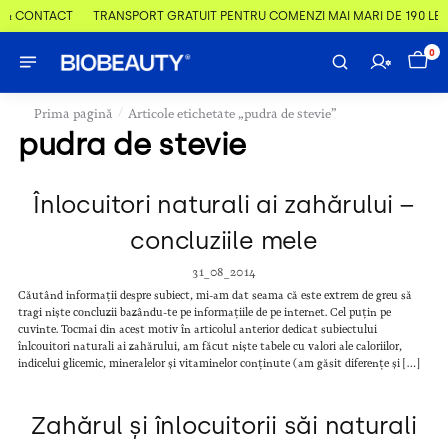
 & CONTACT
TRANSPORT GRATUIT PENTRU COMENZI MAI MARI DE 190 LEI
0
/
Prima pagină
Articole etichetate „pudra de stevie”
pudra de stevie
Înlocuitori naturali ai zahărului –
concluziile mele
31_08_2014
Căutând informații despre subiect, mi-am dat seama că este extrem de greu să
tragi niște concluzii bazându-te pe informațiile de pe internet. Cel puțin pe
cuvinte. Tocmai din acest motiv în articolul anterior dedicat subiectului
înlcouitori naturali ai zahărului, am făcut niște tabele cu valori ale caloriilor,
indicelui glicemic, mineralelor și vitaminelor conținute (am găsit diferențe și […]
Zahărul și înlocuitorii săi naturali