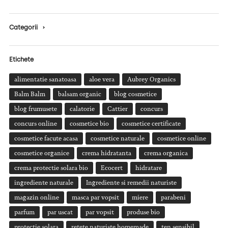
Categorii
›
Etichete
alimentatie sanatoasa
aloe vera
Aubrey Organics
Balm Balm
balsam organic
blog cosmetice
blog frumusete
calatorie
Cattier
concurs
concurs online
cosmetice bio
cosmetice certificate
cosmetice facute acasa
cosmetice naturale
cosmetice online
cosmetice organice
crema hidratanta
crema organica
crema protectie solara bio
Ecocert
hidratare
ingrediente naturale
Ingrediente si remedii naturiste
magazin online
masca par vopsit
miere
parabeni
parfum
par uscat
par vopsit
produse bio
protectie solara
retete naturiste homemade
ten sensibil