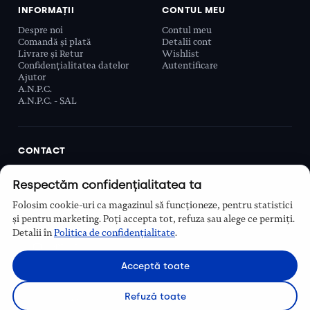
INFORMAȚII
CONTUL MEU
Despre noi
Contul meu
Comandă și plată
Detalii cont
Livrare și Retur
Wishlist
Confidențialitatea datelor
Autentificare
Ajutor
A.N.P.C.
A.N.P.C. - SAL
CONTACT
Biobeauty Concept SRL, Prelungirea Ghencea 107C,
Respectăm confidențialitatea ta
Sector 6, București, România
0768 110 863
Folosim cookie-uri ca magazinul să funcționeze, pentru statistici
Program
și pentru marketing. Poți accepta tot, refuza sau alege ce permiți.
Luni–Vineri, 9:00 – 16:00
Detalii în
Politica de confidențialitate
.
Contact
Acceptă toate
Refuză toate