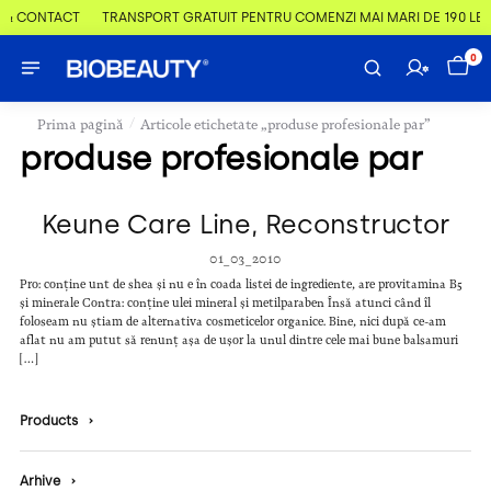
 & CONTACT
TRANSPORT GRATUIT PENTRU COMENZI MAI MARI DE 190 LEI
0
/
Prima pagină
Articole etichetate „produse profesionale par”
produse profesionale par
Keune Care Line, Reconstructor
01_03_2010
Pro: conține unt de shea și nu e în coada listei de ingrediente, are provitamina B5
și minerale Contra: conține ulei mineral și metilparaben Însă atunci când îl
foloseam nu știam de alternativa cosmeticelor organice. Bine, nici după ce-am
aflat nu am putut să renunț așa de ușor la unul dintre cele mai bune balsamuri
[…]
Products
›
Arhive
›