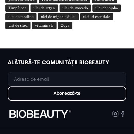
Timp liber
ulei de argan
ulei de avocado
ulei de jojoba
ulei de masline
ulei de migdale dulci
uleiuri esentiale
unt de shea
vitamina E
Zoya
ALĂTURĂ-TE COMUNITĂȚII BIOBEAUTY