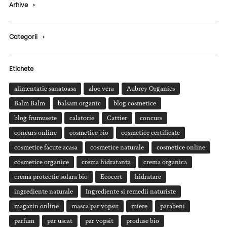
Arhive
›
Categorii
›
Etichete
alimentatie sanatoasa
aloe vera
Aubrey Organics
Balm Balm
balsam organic
blog cosmetice
blog frumusete
calatorie
Cattier
concurs
concurs online
cosmetice bio
cosmetice certificate
cosmetice facute acasa
cosmetice naturale
cosmetice online
cosmetice organice
crema hidratanta
crema organica
crema protectie solara bio
Ecocert
hidratare
ingrediente naturale
Ingrediente si remedii naturiste
magazin online
masca par vopsit
miere
parabeni
parfum
par uscat
par vopsit
produse bio