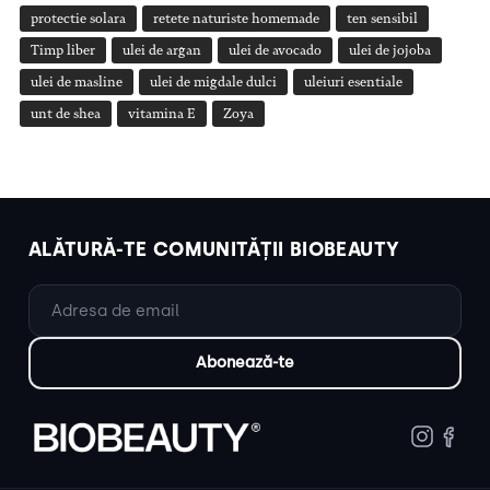
protectie solara
retete naturiste homemade
ten sensibil
Timp liber
ulei de argan
ulei de avocado
ulei de jojoba
ulei de masline
ulei de migdale dulci
uleiuri esentiale
unt de shea
vitamina E
Zoya
ALĂTURĂ-TE COMUNITĂȚII BIOBEAUTY