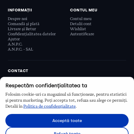
INFORMAȚII
CONTUL MEU
Despre noi
Contul meu
Comandă și plată
Detalii cont
Livrare și Retur
Wishlist
Confidențialitatea datelor
Autentificare
Ajutor
A.N.P.C.
A.N.P.C. - SAL
CONTACT
Biobeauty Concept SRL, Prelungirea Ghencea 107C,
Respectăm confidențialitatea ta
Sector 6, București, România
0768 110 863
Folosim cookie-uri ca magazinul să funcționeze, pentru statistici
Program
și pentru marketing. Poți accepta tot, refuza sau alege ce permiți.
Luni–Vineri, 9:00 – 16:00
Detalii în
Politica de confidențialitate
.
Contact
Acceptă toate
Refuză toate