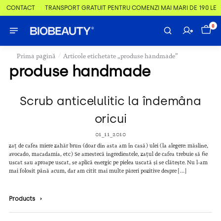
 & CONTACT
TRANSPORT GRATUIT PENTRU COMENZI MAI MARI DE 190 LEI
0
/
Prima pagină
Articole etichetate „produse handmade”
produse handmade
Scrub anticelulitic la îndemâna
oricui
01_11_2010
zaț de cafea miere zahăr brun (doar din asta am în casă) ulei (la alegere: măsline,
avocado, macadamia, etc) Se amestecă ingredientele, zațul de cafea trebuie să fie
uscat sau aproape uscat, se aplică energic pe pielea uscată și se clătește. Nu l-am
mai folosit până acum, dar am citit mai multe păreri pozitive despre […]
Products
›