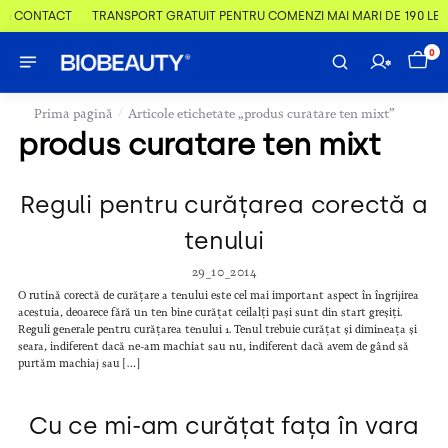
 & CONTACT
TRANSPORT GRATUIT PENTRU COMENZI MAI MARI DE 190 LEI
0
/
Prima pagină
Articole etichetate „produs curatare ten mixt”
produs curatare ten mixt
Reguli pentru curățarea corectă a
tenului
29_10_2014
O rutină corectă de curățare a tenului este cel mai important aspect în îngrijirea
acestuia, deoarece fără un ten bine curățat ceilalți pași sunt din start greșiți.
Reguli generale pentru curățarea tenului 1. Tenul trebuie curățat și dimineața și
seara, indiferent dacă ne-am machiat sau nu, indiferent dacă avem de gând să
purtăm machiaj sau […]
Cu ce mi-am curățat fața în vara