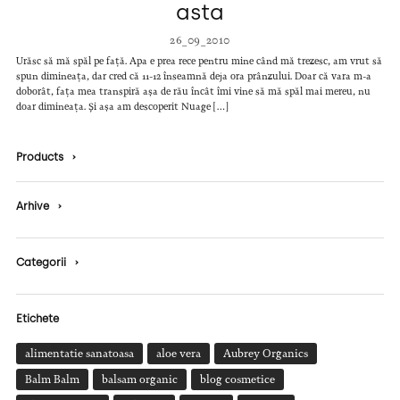
asta
26_09_2010
Urăsc să mă spăl pe față. Apa e prea rece pentru mine când mă trezesc, am vrut să
spun dimineața, dar cred că 11-12 înseamnă deja ora prânzului. Doar că vara m-a
doborât, fața mea transpiră așa de rău încât îmi vine să mă spăl mai mereu, nu
doar dimineața. Și așa am descoperit Nuage […]
Products
›
Arhive
›
Categorii
›
Etichete
alimentatie sanatoasa
aloe vera
Aubrey Organics
Balm Balm
balsam organic
blog cosmetice