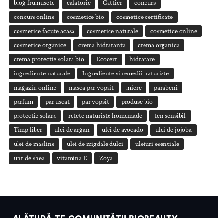
blog frumusete
calatorie
Cattier
concurs
concurs online
cosmetice bio
cosmetice certificate
cosmetice facute acasa
cosmetice naturale
cosmetice online
cosmetice organice
crema hidratanta
crema organica
crema protectie solara bio
Ecocert
hidratare
ingrediente naturale
Ingrediente si remedii naturiste
magazin online
masca par vopsit
miere
parabeni
parfum
par uscat
par vopsit
produse bio
protectie solara
retete naturiste homemade
ten sensibil
Timp liber
ulei de argan
ulei de avocado
ulei de jojoba
ulei de masline
ulei de migdale dulci
uleiuri esentiale
unt de shea
vitamina E
Zoya