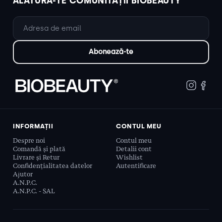
ALĂTURĂ-TE COMUNITĂȚII BIOBEAUTY
INFORMAȚII
CONTUL MEU
Despre noi
Contul meu
Comandă și plată
Detalii cont
Livrare și Retur
Wishlist
Confidențialitatea datelor
Autentificare
Ajutor
A.N.P.C.
A.N.P.C. - SAL