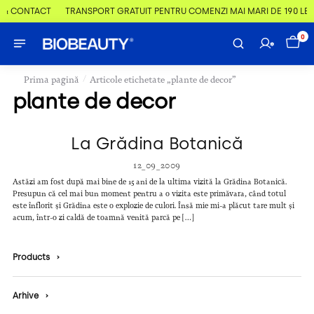
 & CONTACT
TRANSPORT GRATUIT PENTRU COMENZI MAI MARI DE 190 LEI
0
/
Prima pagină
Articole etichetate „plante de decor”
plante de decor
La Grădina Botanică
12_09_2009
Astăzi am fost după mai bine de 15 ani de la ultima vizită la Grădina Botanică.
Presupun că cel mai bun moment pentru a o vizita este primăvara, când totul
este înflorit și Grădina este o explozie de culori. Însă mie mi-a plăcut tare mult și
acum, într-o zi caldă de toamnă venită parcă pe […]
Products
›
Arhive
›