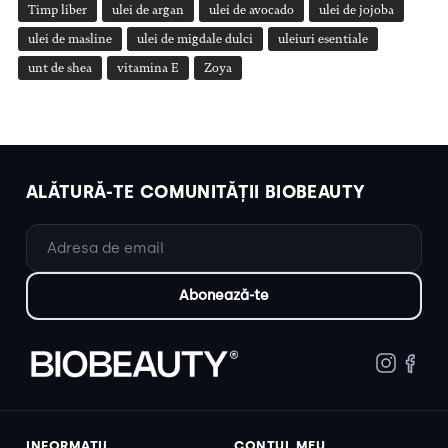
Timp liber
ulei de argan
ulei de avocado
ulei de jojoba
ulei de masline
ulei de migdale dulci
uleiuri esentiale
unt de shea
vitamina E
Zoya
ALĂTURĂ-TE COMUNITĂȚII BIOBEAUTY
INFORMAȚII
CONTUL MEU