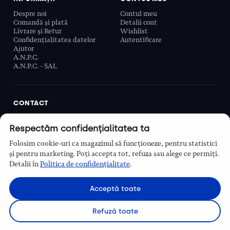
Despre noi
Contul meu
Comandă și plată
Detalii cont
Livrare și Retur
Wishlist
Confidențialitatea datelor
Autentificare
Ajutor
A.N.P.C.
A.N.P.C. - SAL
CONTACT
Biobeauty Concept SRL, Prelungirea Ghencea 107C,
Respectăm confidențialitatea ta
Sector 6, București, România
0768 110 863
Folosim cookie-uri ca magazinul să funcționeze, pentru statistici
Program
și pentru marketing. Poți accepta tot, refuza sau alege ce permiți.
Luni–Vineri, 9:00 – 16:00
Detalii în
Politica de confidențialitate
.
Contact
Acceptă toate
Refuză toate