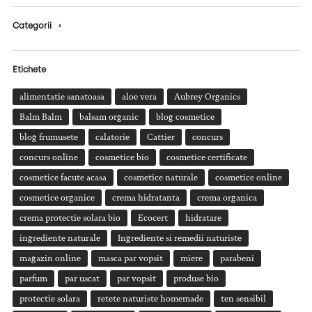
Categorii
›
Etichete
alimentatie sanatoasa
aloe vera
Aubrey Organics
Balm Balm
balsam organic
blog cosmetice
blog frumusete
calatorie
Cattier
concurs
concurs online
cosmetice bio
cosmetice certificate
cosmetice facute acasa
cosmetice naturale
cosmetice online
cosmetice organice
crema hidratanta
crema organica
crema protectie solara bio
Ecocert
hidratare
ingrediente naturale
Ingrediente si remedii naturiste
magazin online
masca par vopsit
miere
parabeni
parfum
par uscat
par vopsit
produse bio
protectie solara
retete naturiste homemade
ten sensibil