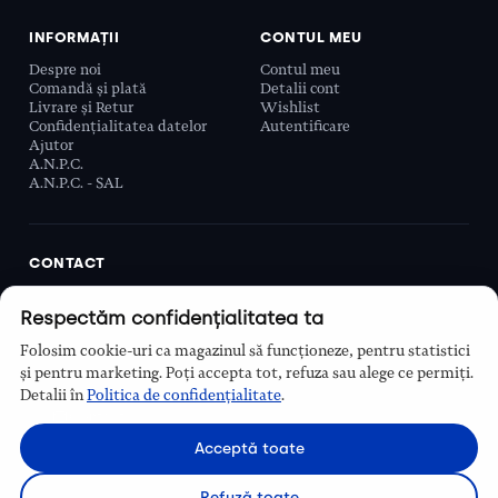
INFORMAȚII
CONTUL MEU
Despre noi
Contul meu
Comandă și plată
Detalii cont
Livrare și Retur
Wishlist
Confidențialitatea datelor
Autentificare
Ajutor
A.N.P.C.
A.N.P.C. - SAL
CONTACT
Biobeauty Concept SRL, Prelungirea Ghencea 107C,
Respectăm confidențialitatea ta
Sector 6, București, România
0768 110 863
Folosim cookie-uri ca magazinul să funcționeze, pentru statistici
Program
și pentru marketing. Poți accepta tot, refuza sau alege ce permiți.
Luni–Vineri, 9:00 – 16:00
Detalii în
Politica de confidențialitate
.
Contact
Acceptă toate
Refuză toate