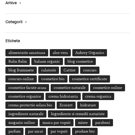
Arhive
›
Categorii
›
Etichete
alimentatie sanatoasa
aloe vera
Aubrey Organics
Balm Balm
balsam organic
blog cosmetice
blog frumusete
calatorie
Cattier
concurs
concurs online
cosmetice bio
cosmetice certificate
cosmetice facute acasa
cosmetice naturale
cosmetice online
cosmetice organice
crema hidratanta
crema organica
crema protectie solara bio
Ecocert
hidratare
ingrediente naturale
Ingrediente si remedii naturiste
magazin online
masca par vopsit
miere
parabeni
parfum
par uscat
par vopsit
produse bio