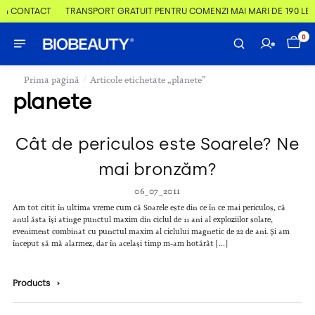
 & CONTACT
TRANSPORT GRATUIT PENTRU COMENZI MAI MARI DE 190 LEI
0
/
Prima pagină
Articole etichetate „planete”
planete
Cât de periculos este Soarele? Ne
mai bronzăm?
06_07_2011
Am tot citit în ultima vreme cum că Soarele este din ce în ce mai periculos, că
anul ăsta își atinge punctul maxim din ciclul de 11 ani al exploziilor solare,
eveniment combinat cu punctul maxim al ciclului magnetic de 22 de ani. Și am
început să mă alarmez, dar în același timp m-am hotărât […]
Products
›