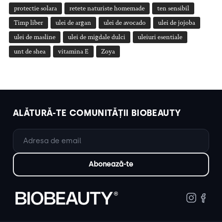
protectie solara
retete naturiste homemade
ten sensibil
Timp liber
ulei de argan
ulei de avocado
ulei de jojoba
ulei de masline
ulei de migdale dulci
uleiuri esentiale
unt de shea
vitamina E
Zoya
ALĂTURĂ-TE COMUNITĂȚII BIOBEAUTY