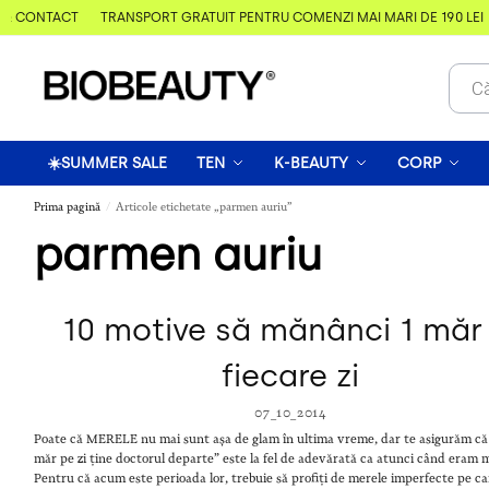
& CONTACT
TRANSPORT GRATUIT PENTRU COMENZI MAI MARI DE 190 LEI
☀️SUMMER SALE
TEN
K-BEAUTY
CORP
Prima pagină
Articole etichetate „parmen auriu”
/
parmen auriu
10 motive să mănânci 1 măr 
fiecare zi
07_10_2014
Poate că MERELE nu mai sunt așa de glam în ultima vreme, dar te asigurăm că 
măr pe zi ține doctorul departe” este la fel de adevărată ca atunci când eram m
Pentru că acum este perioada lor, trebuie să profiți de merele imperfecte pe ca