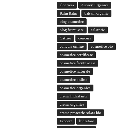
aloe vera
Aubrey Organics
Balm Balm
balsam organic
blog cosmetice
blog frumusete
calatorie
Cattier
concurs
concurs online
cosmetice bio
cosmetice certificate
cosmetice facute acasa
cosmetice naturale
cosmetice online
cosmetice organice
crema hidratanta
crema organica
crema protectie solara bio
Ecocert
hidratare