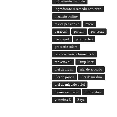
ingrediente naturale
Ingrediente si remedii naturiste
magazin online
masca par vopsit
miere
parabeni
parfum
par uscat
par vopsit
produse bio
protectie solara
retete naturiste homemade
ten sensibil
Timp liber
ulei de argan
ulei de avocado
ulei de jojoba
ulei de masline
ulei de migdale dulci
uleiuri esentiale
unt de shea
vitamina E
Zoya