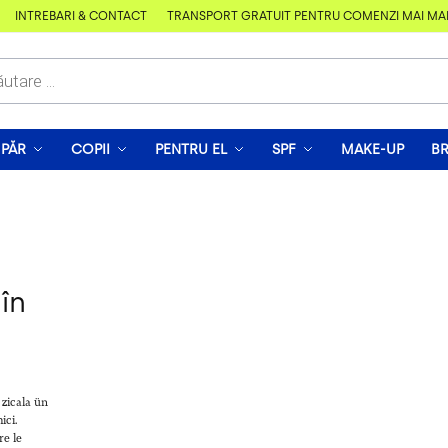
ÎNTREBĂRI & CONTACT
TRANSPORT GRATUIT PENTRU COMENZI MAI MARI D
PĂR
COPII
PENTRU EL
SPF
MAKE-UP
B
în
zicala ün
ici.
re le