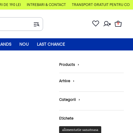
E 190 LEI
ÎNTREBĂRI & CONTACT
TRANSPORT GRATUIT PENTRU COMENZI
0
RANDS
NOU
LAST CHANCE
Products
›
Arhive
›
Categorii
›
Etichete
alimentatie sanatoasa