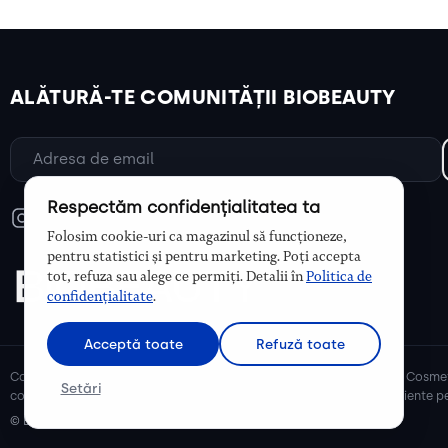
ALĂTURĂ-TE COMUNITĂȚII BIOBEAUTY
Respectăm confidențialitatea ta
Folosim cookie-uri ca magazinul să funcționeze,
pentru statistici și pentru marketing. Poți accepta
tot, refuza sau alege ce permiți. Detalii în
Politica de
confidențialitate
.
Acceptă toate
Refuză toate
Cosmetice bio și naturale, ulei de argan, ulei de cocos, unt de shea. Cosmet
Setări
cosmetice naturale pentru mămici și copii, cosmetice organice eficiente pe
© Biobeauty 2026. Toate drepturile rezervate.