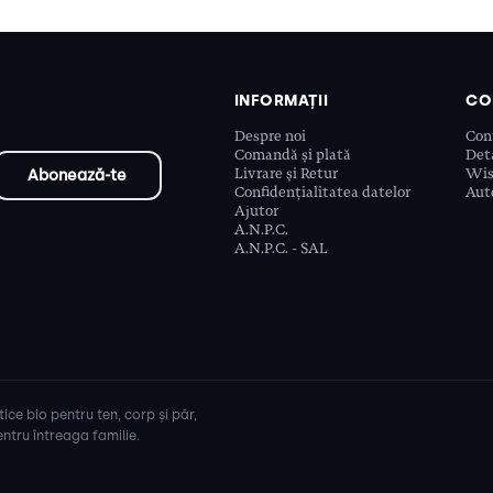
INFORMAȚII
CO
Despre noi
Con
Comandă și plată
Deta
Livrare și Retur
Wis
Confidențialitatea datelor
Aute
Ajutor
A.N.P.C.
A.N.P.C. - SAL
ice bio pentru ten, corp și păr,
ntru întreaga familie.