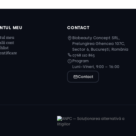
NTUL MEU
CONTACT
tul meu
Biobeauty Concept SRL,
lii cont
Prelungirea Ghencea 107C,
hlist
Sector 6, București, România
ntificare
0768 110 863
Program
Luni–Vineri, 9:00 – 16:00
Contact