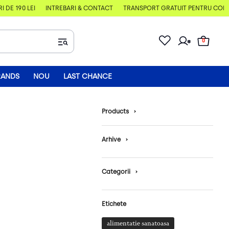
E 190 LEI
ÎNTREBĂRI & CONTACT
TRANSPORT GRATUIT PENTRU COMENZI
0
RANDS
NOU
LAST CHANCE
Products
›
Arhive
›
Categorii
›
Etichete
alimentatie sanatoasa