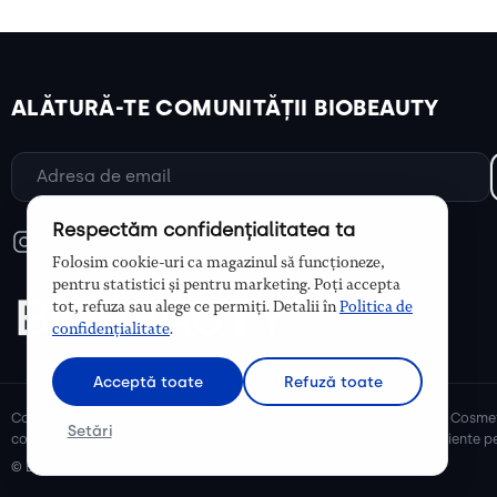
ALĂTURĂ-TE COMUNITĂȚII BIOBEAUTY
Respectăm confidențialitatea ta
Folosim cookie-uri ca magazinul să funcționeze,
pentru statistici și pentru marketing. Poți accepta
tot, refuza sau alege ce permiți. Detalii în
Politica de
confidențialitate
.
Acceptă toate
Refuză toate
Cosmetice bio și naturale, ulei de argan, ulei de cocos, unt de shea. Cosmet
Setări
cosmetice naturale pentru mămici și copii, cosmetice organice eficiente pe
© Biobeauty 2026. Toate drepturile rezervate.