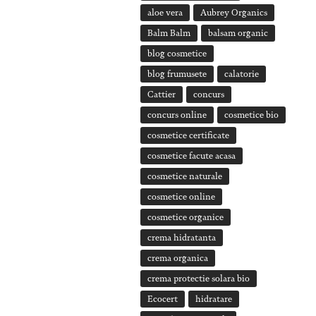
aloe vera
Aubrey Organics
Balm Balm
balsam organic
blog cosmetice
blog frumusete
calatorie
Cattier
concurs
concurs online
cosmetice bio
cosmetice certificate
cosmetice facute acasa
cosmetice naturale
cosmetice online
cosmetice organice
crema hidratanta
crema organica
crema protectie solara bio
Ecocert
hidratare