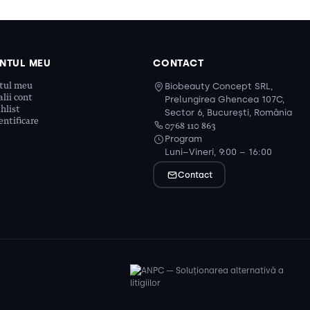
NTUL MEU
CONTACT
tul meu
Biobeauty Concept SRL,
lii cont
Prelungirea Ghencea 107C,
hlist
Sector 6, București, România
ntificare
0768 110 863
Program
Luni–Vineri, 9:00 – 16:00
Contact