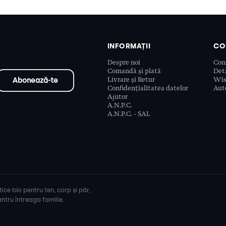
INFORMAȚII
CO
Despre noi
Con
Comandă și plată
Deta
Livrare și Retur
Wis
Confidențialitatea datelor
Aute
Ajutor
A.N.P.C.
A.N.P.C. - SAL
ice bio pentru ten, corp și păr,
ntru întreaga familie.