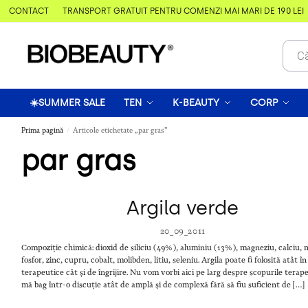
& CONTACT
TRANSPORT GRATUIT PENTRU COMENZI MAI MARI DE 190 LEI
☀️SUMMER SALE
TEN
K-BEAUTY
CORP
Prima pagină
Articole etichetate „par gras”
/
par gras
Argila verde
20_09_2011
Compoziție chimică: dioxid de siliciu (49%), aluminiu (13%), magneziu, calciu,
fosfor, zinc, cupru, cobalt, molibden, litiu, seleniu. Argila poate fi folosită atât î
terapeutice cât și de îngrijire. Nu vom vorbi aici pe larg despre scopurile terap
mă bag într-o discuție atât de amplă și de complexă fără să fiu suficient de […]