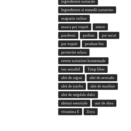
ingrediente naturale
Ingrediente si remedii naturiste
magazin online
masca par vopsit
miere
parabeni
parfum
par uscat
par vopsit
produse bio
protectie solara
retete naturiste homemade
ten sensibil
Timp liber
ulei de argan
ulei de avocado
ulei de jojoba
ulei de masline
ulei de migdale dulci
uleiuri esentiale
unt de shea
vitamina E
Zoya