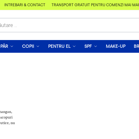
ÎNTREBĂRI & CONTACT
TRANSPORT GRATUIT PENTRU COMENZI MAI MARI D
PĂR
COPII
PENTRU EL
SPF
MAKE-UP
B
 mangan,
n scopuri
eutice, nu