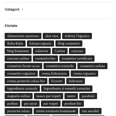
Categorii
›
Etichete
alimentatie sanatoasa
aloe vera
Aubrey Organics
Balm Balm
balsam organic
blog cosmetice
blog frumusete
calatorie
Cattier
concurs
concurs online
cosmetice bio
cosmetice certificate
cosmetice facute acasa
cosmetice naturale
cosmetice online
cosmetice organice
crema hidratanta
crema organica
crema protectie solara bio
Ecocert
hidratare
ingrediente naturale
Ingrediente si remedii naturiste
magazin online
masca par vopsit
miere
parabeni
parfum
par uscat
par vopsit
produse bio
protectie solara
retete naturiste homemade
ten sensibil