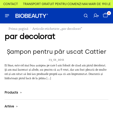
 & CONTACT
TRANSPORT GRATUIT PENTRU COMENZI MAI MARI DE 190 LEI
0
/
Prima pagină
Articole etichetate „par decolorat”
par decolorat
Șampon pentru păr uscat Cattier
13_01_2011
Ei bine, este cel mai bun șampon pe care l-am folosit de când am părul decolorat.
Și am mai încercat și altele, nu pentru că aș fi vrut, dar am fost plecată de multe
ori și am uitat să îmi iau produsele proprii așa că am împrumutat. Descurcă și
hidratează părul încă de la prima […]
Products
›
Arhive
›