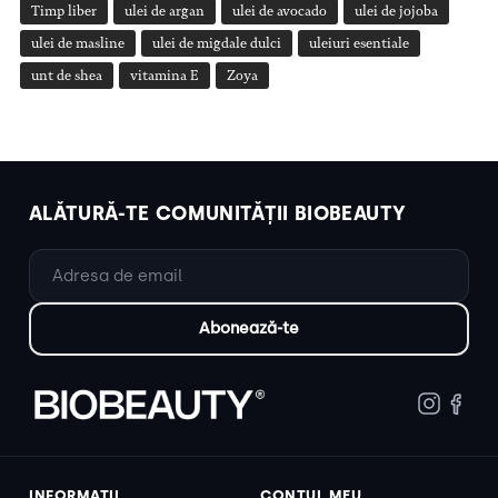
Timp liber
ulei de argan
ulei de avocado
ulei de jojoba
ulei de masline
ulei de migdale dulci
uleiuri esentiale
unt de shea
vitamina E
Zoya
ALĂTURĂ-TE COMUNITĂȚII BIOBEAUTY
INFORMAȚII
CONTUL MEU