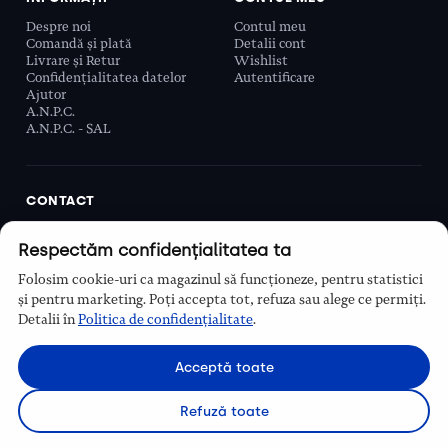
Despre noi
Contul meu
Comandă și plată
Detalii cont
Livrare și Retur
Wishlist
Confidențialitatea datelor
Autentificare
Ajutor
A.N.P.C.
A.N.P.C. - SAL
CONTACT
Biobeauty Concept SRL, Prelungirea Ghencea 107C,
Respectăm confidențialitatea ta
Sector 6, București, România
0768 110 863
Folosim cookie-uri ca magazinul să funcționeze, pentru statistici
Program
și pentru marketing. Poți accepta tot, refuza sau alege ce permiți.
Luni–Vineri, 9:00 – 16:00
Detalii în
Politica de confidențialitate
.
Contact
Acceptă toate
Refuză toate