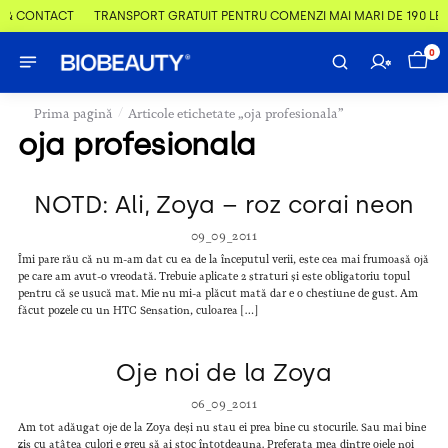
 & CONTACT
TRANSPORT GRATUIT PENTRU COMENZI MAI MARI DE 190 LEI
0
/
Prima pagină
Articole etichetate „oja profesionala”
oja profesionala
NOTD: Ali, Zoya – roz corai neon
09_09_2011
Îmi pare rău că nu m-am dat cu ea de la începutul verii, este cea mai frumoasă ojă
pe care am avut-o vreodată. Trebuie aplicate 2 straturi și este obligatoriu topul
pentru că se usucă mat. Mie nu mi-a plăcut mată dar e o chestiune de gust. Am
făcut pozele cu un HTC Sensation, culoarea […]
Oje noi de la Zoya
06_09_2011
Am tot adăugat oje de la Zoya deși nu stau ei prea bine cu stocurile. Sau mai bine
zis cu atâtea culori e greu să ai stoc întotdeauna. Preferata mea dintre ojele noi