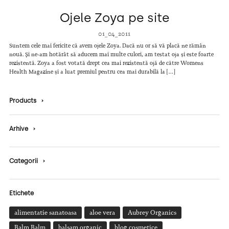
Ojele Zoya pe site
01_04_2011
Suntem cele mai fericite că avem ojele Zoya. Dacă nu or să vă placă ne rămân
nouă. Și ne-am hotărât să aducem mai multe culori, am testat oja și este foarte
rezistentă. Zoya a fost votată drept cea mai rezistentă ojă de către Womens
Health Magazine și a luat premiul pentru cea mai durabilă la […]
Products
›
Arhive
›
Categorii
›
Etichete
alimentatie sanatoasa
aloe vera
Aubrey Organics
Balm Balm
balsam organic
blog cosmetice