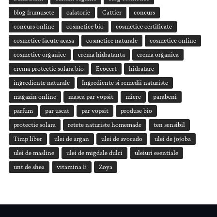
blog frumusete
calatorie
Cattier
concurs
concurs online
cosmetice bio
cosmetice certificate
cosmetice facute acasa
cosmetice naturale
cosmetice online
cosmetice organice
crema hidratanta
crema organica
crema protectie solara bio
Ecocert
hidratare
ingrediente naturale
Ingrediente si remedii naturiste
magazin online
masca par vopsit
miere
parabeni
parfum
par uscat
par vopsit
produse bio
protectie solara
retete naturiste homemade
ten sensibil
Timp liber
ulei de argan
ulei de avocado
ulei de jojoba
ulei de masline
ulei de migdale dulci
uleiuri esentiale
unt de shea
vitamina E
Zoya