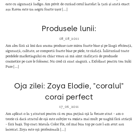
este cu siguranță Indigo. Am privit de curând cerul înstelat la țară și arată exact
așa Raven este un negru foarte ușor […]
Produsele lunii:
08_08_2011
Am ales fără să îmi dau seama produse care miros foarte bine și pe lângă eficiență,
siguranță, calitate, se comportă foarte bine pe piele, te răsfață. Înlăturând toate
perdelele marketingului eu chiar vreau să mă simt răsfățată de produsele
cosmetice pe care le folosesc. Nu cred că sunt singură. 1. Exfoliant pentru ten Suki
Pure […]
Oja zilei: Zoya Elodie, "coralul"
corai perfect
17_06_2011
Am aplicat-o în 3 straturi pentru că eu pun puțină ojă la fiecare strat – am o
teorie că dacă stratul de ojă este subțire va rezista mai mult pe unghii fără striații
– fără bază. Top coat: Mavala Color Fix, cel mai bun top pe care l-am avut sau
încercat. Zoya este ojă profesională […]