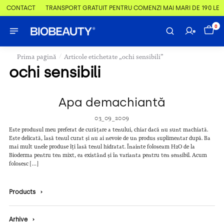
 & CONTACT
TRANSPORT GRATUIT PENTRU COMENZI MAI MARI DE 190 LEI
0
/
Prima pagină
Articole etichetate „ochi sensibili”
ochi sensibili
Apa demachiantă
03_09_2009
Este produsul meu preferat de curățare a tenului, chiar dacă nu sunt machiată.
Este delicată, lasă tenul curat și nu ai nevoie de un produs suplimentar după. Ba
mai mult unele produse îți lasă tenul hidratat. Înainte foloseam H2O de la
Bioderma pentru ten mixt, ea existând și în varianta pentru ten sensibil. Acum
folosesc […]
Products
›
Arhive
›