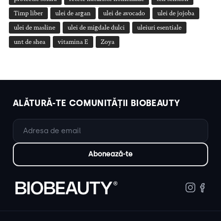
Timp liber
ulei de argan
ulei de avocado
ulei de jojoba
ulei de masline
ulei de migdale dulci
uleiuri esentiale
unt de shea
vitamina E
Zoya
ALĂTURĂ-TE COMUNITĂȚII BIOBEAUTY