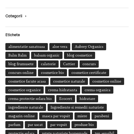
Categorii
›
Etichete
alimentatie sanatoasa
aloe vera
Aubrey Organics
Balm Balm
balsam organic
blog cosmetice
blog frumusete
calatorie
Cattier
concurs
concurs online
cosmetice bio
cosmetice certificate
cosmetice facute acasa
cosmetice naturale
cosmetice online
cosmetice organice
crema hidratanta
crema organica
crema protectie solara bio
Ecocert
hidratare
ingrediente naturale
Ingrediente si remedii naturiste
magazin online
masca par vopsit
miere
parabeni
parfum
par uscat
par vopsit
produse bio
protectie solara
retete naturiste homemade
ten sensibil