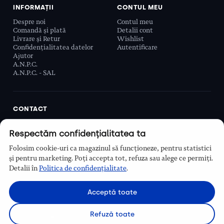
INFORMAȚII
CONTUL MEU
Despre noi
Contul meu
Comandă și plată
Detalii cont
Livrare și Retur
Wishlist
Confidențialitatea datelor
Autentificare
Ajutor
A.N.P.C.
A.N.P.C. - SAL
CONTACT
Biobeauty Concept SRL, Prelungirea Ghencea 107C,
Respectăm confidențialitatea ta
Sector 6, București, România
0768 110 863
Folosim cookie-uri ca magazinul să funcționeze, pentru statistici
Program
și pentru marketing. Poți accepta tot, refuza sau alege ce permiți.
Luni–Vineri, 9:00 – 16:00
Detalii în
Politica de confidențialitate
.
Contact
Acceptă toate
Refuză toate