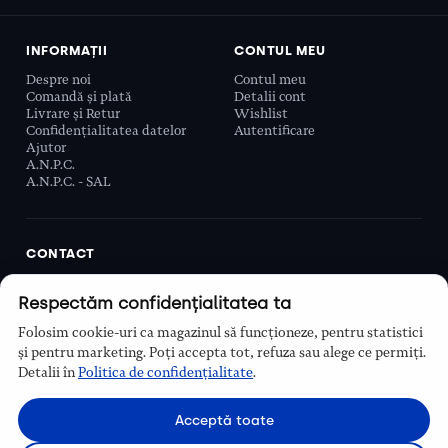
INFORMAȚII
CONTUL MEU
Despre noi
Contul meu
Comandă și plată
Detalii cont
Livrare și Retur
Wishlist
Confidențialitatea datelor
Autentificare
Ajutor
A.N.P.C.
A.N.P.C. - SAL
CONTACT
Biobeauty Concept SRL, Prelungirea Ghencea 107C,
Respectăm confidențialitatea ta
Sector 6, București, România
0768 110 863
Folosim cookie-uri ca magazinul să funcționeze, pentru statistici
Program
și pentru marketing. Poți accepta tot, refuza sau alege ce permiți.
Luni–Vineri, 9:00 – 16:00
Detalii în
Politica de confidențialitate
.
Contact
Acceptă toate