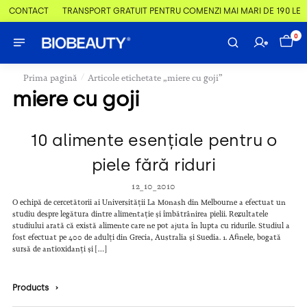
 & CONTACT
TRANSPORT GRATUIT PENTRU COMENZI MAI MARI DE 190 LEI
0
/
Prima pagină
Articole etichetate „miere cu goji”
miere cu goji
10 alimente esențiale pentru o
piele fără riduri
12_10_2010
O echipă de cercetătorii ai Universității La Monash din Melbourne a efectuat un
studiu despre legătura dintre alimentație și îmbătrânirea pielii. Rezultatele
studiului arată că există alimente care ne pot ajuta în lupta cu ridurile. Studiul a
fost efectuat pe 400 de adulți din Grecia, Australia și Suedia. 1. Afinele, bogată
sursă de antioxidanți și […]
Products
›