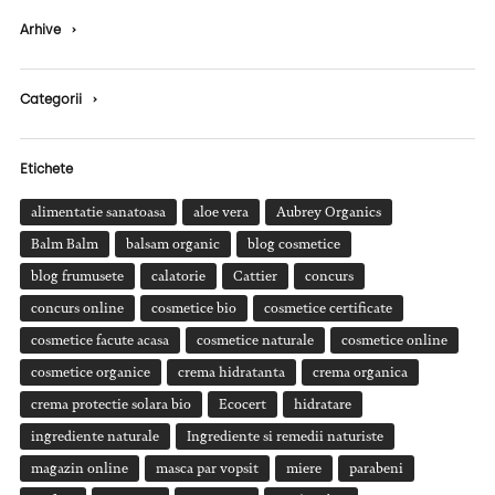
Arhive
›
Categorii
›
Etichete
alimentatie sanatoasa
aloe vera
Aubrey Organics
Balm Balm
balsam organic
blog cosmetice
blog frumusete
calatorie
Cattier
concurs
concurs online
cosmetice bio
cosmetice certificate
cosmetice facute acasa
cosmetice naturale
cosmetice online
cosmetice organice
crema hidratanta
crema organica
crema protectie solara bio
Ecocert
hidratare
ingrediente naturale
Ingrediente si remedii naturiste
magazin online
masca par vopsit
miere
parabeni