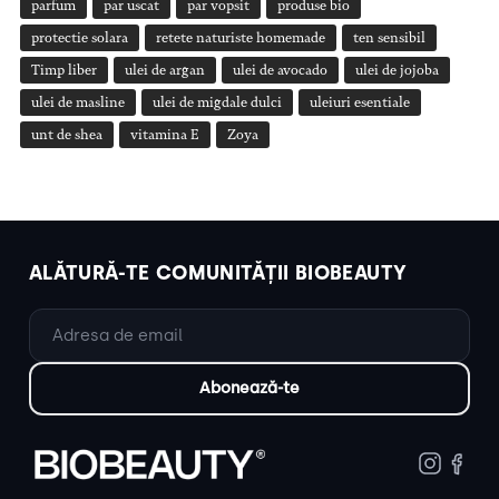
parfum
par uscat
par vopsit
produse bio
protectie solara
retete naturiste homemade
ten sensibil
Timp liber
ulei de argan
ulei de avocado
ulei de jojoba
ulei de masline
ulei de migdale dulci
uleiuri esentiale
unt de shea
vitamina E
Zoya
ALĂTURĂ-TE COMUNITĂȚII BIOBEAUTY