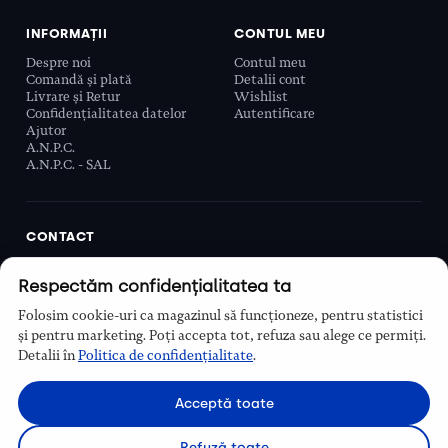
INFORMAȚII
CONTUL MEU
Despre noi
Contul meu
Comandă și plată
Detalii cont
Livrare și Retur
Wishlist
Confidențialitatea datelor
Autentificare
Ajutor
A.N.P.C.
A.N.P.C. - SAL
CONTACT
Biobeauty Concept SRL, Prelungirea Ghencea 107C,
Respectăm confidențialitatea ta
Sector 6, București, România
0768 110 863
Folosim cookie-uri ca magazinul să funcționeze, pentru statistici
Program
și pentru marketing. Poți accepta tot, refuza sau alege ce permiți.
Luni–Vineri, 9:00 – 16:00
Detalii în
Politica de confidențialitate
.
Contact
Acceptă toate
Refuză toate