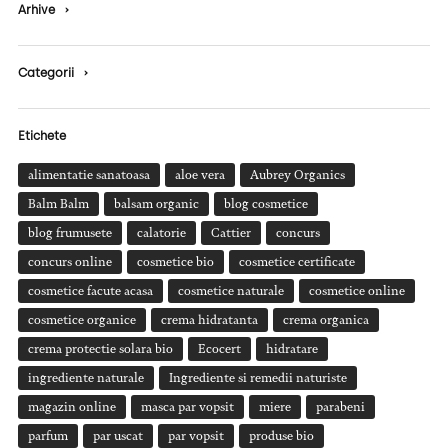
Arhive
›
Categorii
›
Etichete
alimentatie sanatoasa
aloe vera
Aubrey Organics
Balm Balm
balsam organic
blog cosmetice
blog frumusete
calatorie
Cattier
concurs
concurs online
cosmetice bio
cosmetice certificate
cosmetice facute acasa
cosmetice naturale
cosmetice online
cosmetice organice
crema hidratanta
crema organica
crema protectie solara bio
Ecocert
hidratare
ingrediente naturale
Ingrediente si remedii naturiste
magazin online
masca par vopsit
miere
parabeni
parfum
par uscat
par vopsit
produse bio