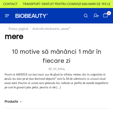
 & CONTACT
TRANSPORT GRATUIT PENTRU COMENZI MAI MARI DE 190 LEI
0
/
Prima pagină
Articole etichetate „mere”
mere
10 motive să mănânci 1 măr în
fiecare zi
07_10_2014
Poate că MERELE nu mai sunt așa de glam în ultima vreme, dar te asigurăm că
zicala ün măr pe zi ține doctorul departe” este la fel de adevărată ca atunci când
eram mici. Pentru că acum este perioada lor, trebuie să profiți de merele imperfecte
pe care le găsești prin piețe, pentru că ele […]
Products
›