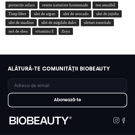
protectie solara
retete naturiste homemade
ten sensibil
Timp liber
ulei de argan
ulei de avocado
ulei de jojoba
ulei de masline
ulei de migdale dulci
uleiuri esentiale
unt de shea
vitamina E
Zoya
ALĂTURĂ-TE COMUNITĂȚII BIOBEAUTY