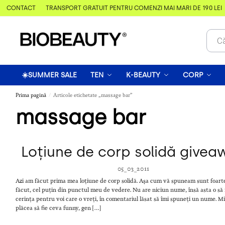
& CONTACT
TRANSPORT GRATUIT PENTRU COMENZI MAI MARI DE 190 LEI
☀️SUMMER SALE
TEN
K-BEAUTY
CORP
Prima pagină
Articole etichetate „massage bar”
/
massage bar
Loțiune de corp solidă givea
05_03_2011
Azi am făcut prima mea loțiune de corp solidă. Așa cum vă spuneam sunt foart
făcut, cel puțin din punctul meu de vedere. Nu are niciun nume, însă asta o să 
cerința pentru voi care o vreți, în comentariul lăsat să îmi spuneți un nume. M
plăcea să fie ceva funny, gen […]