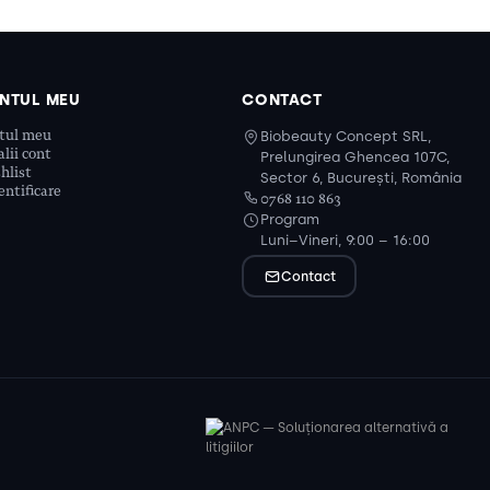
NTUL MEU
CONTACT
tul meu
Biobeauty Concept SRL,
lii cont
Prelungirea Ghencea 107C,
hlist
Sector 6, București, România
ntificare
0768 110 863
Program
Luni–Vineri, 9:00 – 16:00
Contact