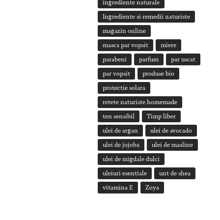
ingrediente naturale
Ingrediente si remedii naturiste
magazin online
masca par vopsit
miere
parabeni
parfum
par uscat
par vopsit
produse bio
protectie solara
retete naturiste homemade
ten sensibil
Timp liber
ulei de argan
ulei de avocado
ulei de jojoba
ulei de masline
ulei de migdale dulci
uleiuri esentiale
unt de shea
vitamina E
Zoya