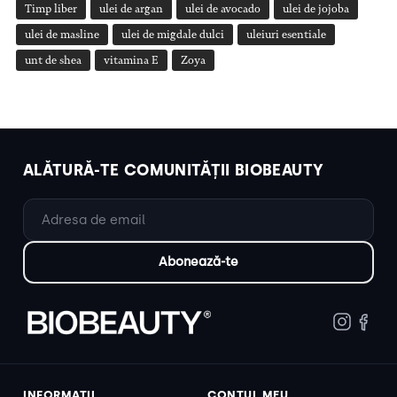
Timp liber
ulei de argan
ulei de avocado
ulei de jojoba
ulei de masline
ulei de migdale dulci
uleiuri esentiale
unt de shea
vitamina E
Zoya
ALĂTURĂ-TE COMUNITĂȚII BIOBEAUTY
INFORMAȚII
CONTUL MEU