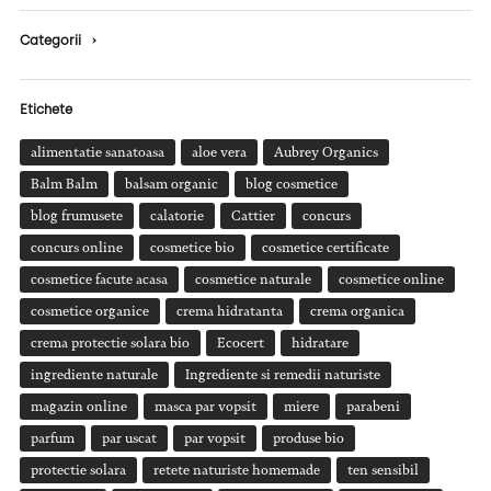
Categorii
›
Etichete
alimentatie sanatoasa
aloe vera
Aubrey Organics
Balm Balm
balsam organic
blog cosmetice
blog frumusete
calatorie
Cattier
concurs
concurs online
cosmetice bio
cosmetice certificate
cosmetice facute acasa
cosmetice naturale
cosmetice online
cosmetice organice
crema hidratanta
crema organica
crema protectie solara bio
Ecocert
hidratare
ingrediente naturale
Ingrediente si remedii naturiste
magazin online
masca par vopsit
miere
parabeni
parfum
par uscat
par vopsit
produse bio
protectie solara
retete naturiste homemade
ten sensibil