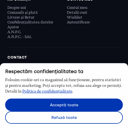
Despre noi
Contul meu
Comandă și plată
Detalii cont
Livrare și Retur
Wishlist
Confidențialitatea datelor
Autentificare
Ajutor
A.N.P.C.
A.N.P.C. - SAL
CONTACT
Biobeauty Concept SRL, Prelungirea Ghencea 107C,
Respectăm confidențialitatea ta
Sector 6, București, România
0768 110 863
Folosim cookie-uri ca magazinul să funcționeze, pentru statistici
Program
și pentru marketing. Poți accepta tot, refuza sau alege ce permiți.
Luni–Vineri, 9:00 – 16:00
Detalii în
Politica de confidențialitate
.
Contact
Acceptă toate
Refuză toate