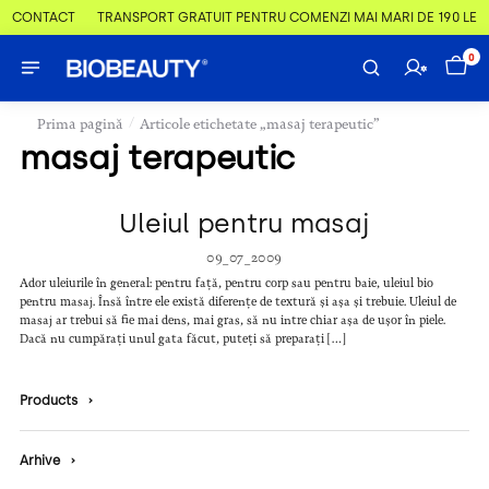
 & CONTACT
TRANSPORT GRATUIT PENTRU COMENZI MAI MARI DE 190 LEI
0
/
Prima pagină
Articole etichetate „masaj terapeutic”
masaj terapeutic
Uleiul pentru masaj
09_07_2009
Ador uleiurile în general: pentru față, pentru corp sau pentru baie, uleiul bio
pentru masaj. Însă între ele există diferențe de textură și așa și trebuie. Uleiul de
masaj ar trebui să fie mai dens, mai gras, să nu intre chiar așa de ușor în piele.
Dacă nu cumpărați unul gata făcut, puteți să preparați […]
Products
›
Arhive
›