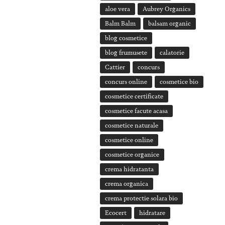
aloe vera
Aubrey Organics
Balm Balm
balsam organic
blog cosmetice
blog frumusete
calatorie
Cattier
concurs
concurs online
cosmetice bio
cosmetice certificate
cosmetice facute acasa
cosmetice naturale
cosmetice online
cosmetice organice
crema hidratanta
crema organica
crema protectie solara bio
Ecocert
hidratare