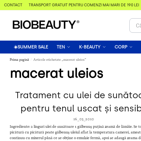
& CONTACT
TRANSPORT GRATUIT PENTRU COMENZI MAI MARI DE 190 LEI
☀️SUMMER SALE
TEN
K-BEAUTY
CORP
Prima pagină
Articole etichetate „macerat uleios”
/
macerat uleios
Tratament cu ulei de sunăto
pentru tenul uscat și sensib
16_03_2010
Ingrediente: 2 linguri ulei de sunătoare 1 gălbenuș puțină zeamă de lămâie. Se 
picătură cu picătură peste gălbenuș uleiul aflat la temperatura camerei, ames
continuu cu mixerul până ce se obține o emulsie fermă, apoi se adaugă zeama d