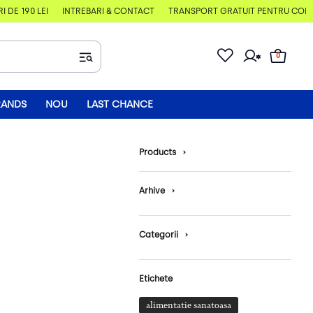
E 190 LEI
ÎNTREBĂRI & CONTACT
TRANSPORT GRATUIT PENTRU COMENZI
0
RANDS
NOU
LAST CHANCE
Products
›
Arhive
›
Categorii
›
Etichete
alimentatie sanatoasa