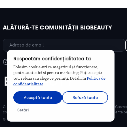
ALĂTURĂ-TE COMUNITĂȚII BIOBEAUTY
Respectăm confidențialitatea ta
Folosim cookie-uri ca magazinul să funcționeze,
pentru statistici și pentru marketing. Poți accepta
tot, refuza sau alege ce permiți. Detalii în
Politica de
confidențialitate
.
Acceptă toate
Refuză toate
Cosmetice bio și naturale, ulei de argan, ulei de cocos, unt de shea. Cosmet
Setări
cosmetice naturale pentru mămici și copii, cosmetice organice eficiente pe
© Biobeauty 2026. Toate drepturile rezervate.