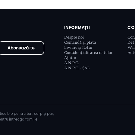
INFORMAȚII
CO
Despre noi
Con
Comandă și plată
Deta
Livrare și Retur
Wis
Confidențialitatea datelor
Aute
Ajutor
A.N.P.C.
A.N.P.C. - SAL
ice bio pentru ten, corp și păr,
ntru întreaga familie.