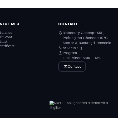
NTUL MEU
CONTACT
tul meu
Biobeauty Concept SRL,
lii cont
Prelungirea Ghencea 107C,
hlist
Sector 6, București, România
ntificare
0768 110 863
Program
Luni–Vineri, 9:00 – 16:00
Contact