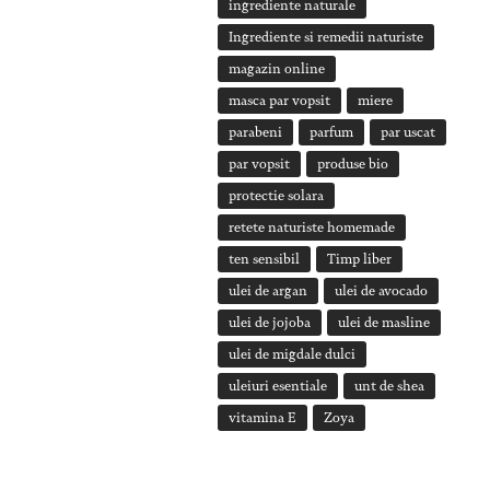
ingrediente naturale
Ingrediente si remedii naturiste
magazin online
masca par vopsit
miere
parabeni
parfum
par uscat
par vopsit
produse bio
protectie solara
retete naturiste homemade
ten sensibil
Timp liber
ulei de argan
ulei de avocado
ulei de jojoba
ulei de masline
ulei de migdale dulci
uleiuri esentiale
unt de shea
vitamina E
Zoya