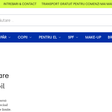
ÎNTREBĂRI & CONTACT
TRANSPORT GRATUIT PENTRU COMENZI MAI MARI D
PĂR
COPII
PENTRU EL
SPF
MAKE-UP
B
are
il
toarnă
tecând
e lămâie.