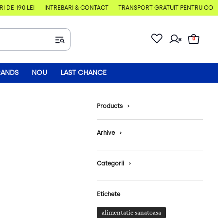
DE 190 LEI
ÎNTREBĂRI & CONTACT
TRANSPORT GRATUIT PENTRU COMENZ
0
RANDS
NOU
LAST CHANCE
Products
›
Arhive
›
Categorii
›
Etichete
alimentatie sanatoasa