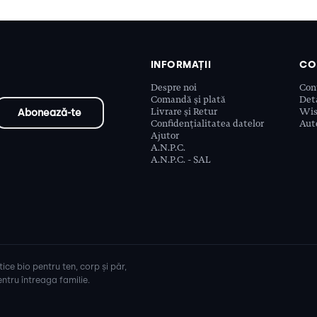
INFORMAȚII
CO
Despre noi
Con
Comandă și plată
Deta
Livrare și Retur
Wis
Confidențialitatea datelor
Aute
Ajutor
A.N.P.C.
A.N.P.C. - SAL
ice bio pentru ten, corp și păr,
ntru întreaga familie.