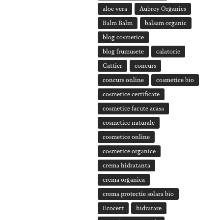
aloe vera
Aubrey Organics
Balm Balm
balsam organic
blog cosmetice
blog frumusete
calatorie
Cattier
concurs
concurs online
cosmetice bio
cosmetice certificate
cosmetice facute acasa
cosmetice naturale
cosmetice online
cosmetice organice
crema hidratanta
crema organica
crema protectie solara bio
Ecocert
hidratare