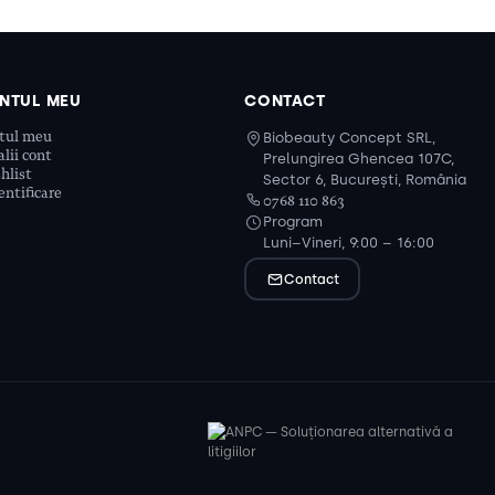
NTUL MEU
CONTACT
tul meu
Biobeauty Concept SRL,
lii cont
Prelungirea Ghencea 107C,
hlist
Sector 6, București, România
ntificare
0768 110 863
Program
Luni–Vineri, 9:00 – 16:00
Contact