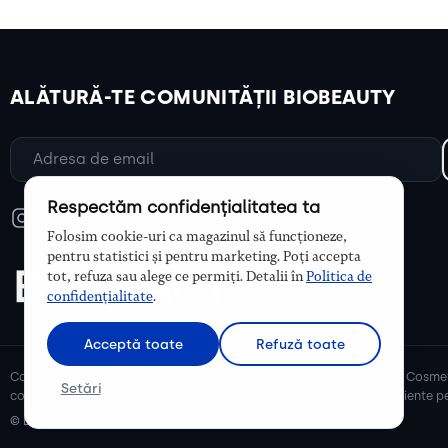
ALĂTURĂ-TE COMUNITĂȚII BIOBEAUTY
Respectăm confidențialitatea ta
Folosim cookie-uri ca magazinul să funcționeze,
pentru statistici și pentru marketing. Poți accepta
tot, refuza sau alege ce permiți. Detalii în
Politica de
confidențialitate
.
Acceptă toate
Refuză toate
Cosmetice bio și naturale, ulei de argan, ulei de cocos, unt de shea. Cosmet
Setări
cosmetice naturale pentru mămici și copii, cosmetice organice eficiente pe
© Biobeauty 2026. Toate drepturile rezervate.