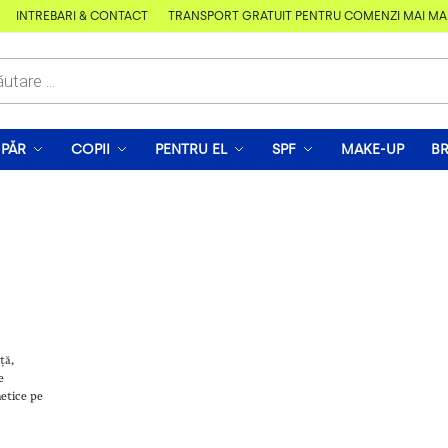
ÎNTREBĂRI & CONTACT
TRANSPORT GRATUIT PENTRU COMENZI MAI MARI 
PĂR
COPII
PENTRU EL
SPF
MAKE-UP
B
ță,
e
metice pe