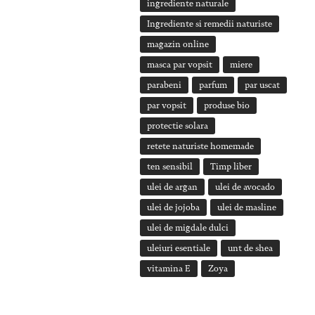
ingrediente naturale
Ingrediente si remedii naturiste
magazin online
masca par vopsit
miere
parabeni
parfum
par uscat
par vopsit
produse bio
protectie solara
retete naturiste homemade
ten sensibil
Timp liber
ulei de argan
ulei de avocado
ulei de jojoba
ulei de masline
ulei de migdale dulci
uleiuri esentiale
unt de shea
vitamina E
Zoya