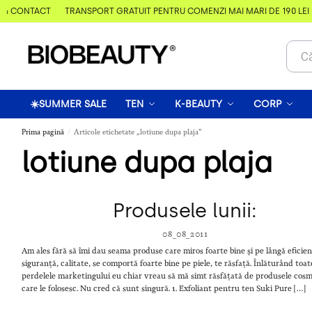
 & CONTACT
TRANSPORT GRATUIT PENTRU COMENZI MAI MARI DE 190 LEI
☀️SUMMER SALE
TEN
K-BEAUTY
CORP
Prima pagină
Articole etichetate „lotiune dupa plaja”
/
lotiune dupa plaja
Produsele lunii:
08_08_2011
Am ales fără să îmi dau seama produse care miros foarte bine și pe lângă eficien
siguranță, calitate, se comportă foarte bine pe piele, te răsfață. Înlăturând toat
perdelele marketingului eu chiar vreau să mă simt răsfățată de produsele cos
care le folosesc. Nu cred că sunt singură. 1. Exfoliant pentru ten Suki Pure […]