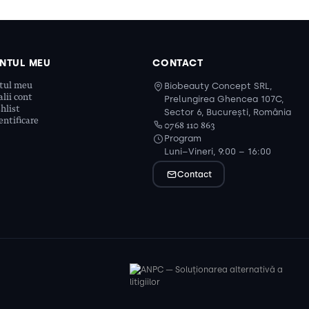
NTUL MEU
CONTACT
tul meu
Biobeauty Concept SRL,
lii cont
Prelungirea Ghencea 107C,
hlist
Sector 6, București, România
ntificare
0768 110 863
Program
Luni–Vineri, 9:00 – 16:00
Contact