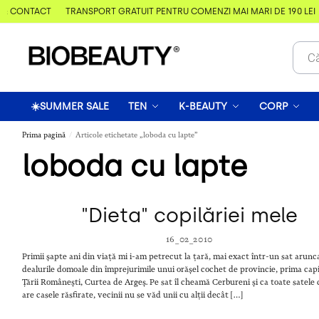
& CONTACT
TRANSPORT GRATUIT PENTRU COMENZI MAI MARI DE 190 LEI
☀️SUMMER SALE
TEN
K-BEAUTY
CORP
Prima pagină
Articole etichetate „loboda cu lapte”
/
loboda cu lapte
"Dieta" copilăriei mele
16_02_2010
Primii șapte ani din viață mi i-am petrecut la țară, mai exact într-un sat arunc
dealurile domoale din împrejurimile unui orășel cochet de provincie, prima capi
Țării Românești, Curtea de Argeș. Pe sat îl cheamă Cerbureni și ca toate satel
are casele răsfirate, vecinii nu se văd unii cu alții decât […]