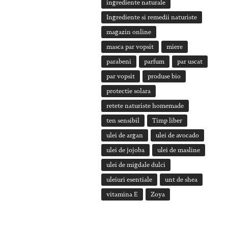
ingrediente naturale
Ingrediente si remedii naturiste
magazin online
masca par vopsit
miere
parabeni
parfum
par uscat
par vopsit
produse bio
protectie solara
retete naturiste homemade
ten sensibil
Timp liber
ulei de argan
ulei de avocado
ulei de jojoba
ulei de masline
ulei de migdale dulci
uleiuri esentiale
unt de shea
vitamina E
Zoya