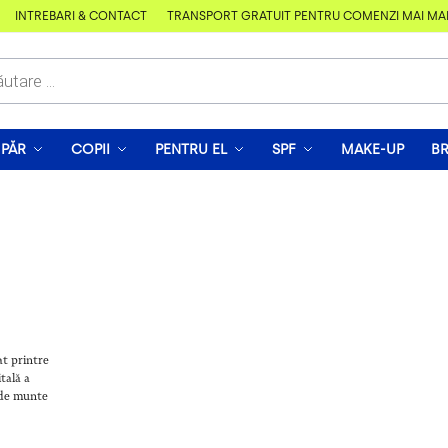
ÎNTREBĂRI & CONTACT
TRANSPORT GRATUIT PENTRU COMENZI MAI MARI D
PĂR
COPII
PENTRU EL
SPF
MAKE-UP
B
at printre
tală a
e de munte