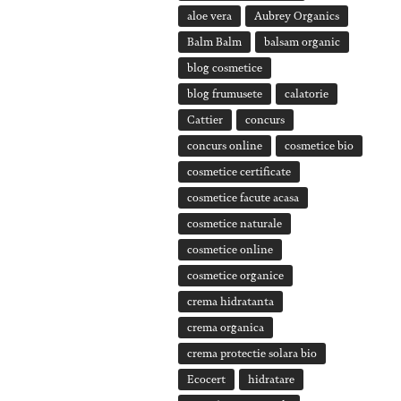
aloe vera
Aubrey Organics
Balm Balm
balsam organic
blog cosmetice
blog frumusete
calatorie
Cattier
concurs
concurs online
cosmetice bio
cosmetice certificate
cosmetice facute acasa
cosmetice naturale
cosmetice online
cosmetice organice
crema hidratanta
crema organica
crema protectie solara bio
Ecocert
hidratare