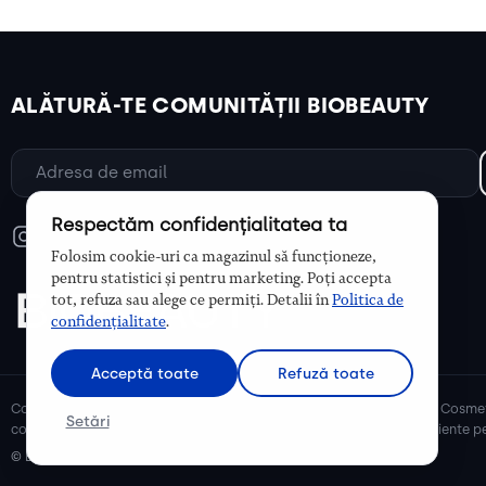
ALĂTURĂ-TE COMUNITĂȚII BIOBEAUTY
Respectăm confidențialitatea ta
Folosim cookie-uri ca magazinul să funcționeze,
pentru statistici și pentru marketing. Poți accepta
tot, refuza sau alege ce permiți. Detalii în
Politica de
confidențialitate
.
Acceptă toate
Refuză toate
Cosmetice bio și naturale, ulei de argan, ulei de cocos, unt de shea. Cosmet
Setări
cosmetice naturale pentru mămici și copii, cosmetice organice eficiente pe
© Biobeauty 2026. Toate drepturile rezervate.