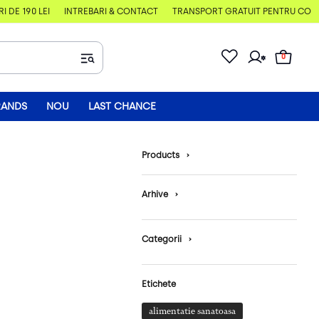
E 190 LEI
ÎNTREBĂRI & CONTACT
TRANSPORT GRATUIT PENTRU COMENZI
0
RANDS
NOU
LAST CHANCE
Products
›
Arhive
›
Categorii
›
Etichete
alimentatie sanatoasa