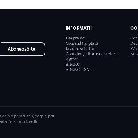
INFORMAȚII
CO
Despre noi
Con
Comandă și plată
Deta
Livrare și Retur
Wis
Confidențialitatea datelor
Aute
Ajutor
A.N.P.C.
A.N.P.C. - SAL
ice bio pentru ten, corp și păr,
ntru întreaga familie.