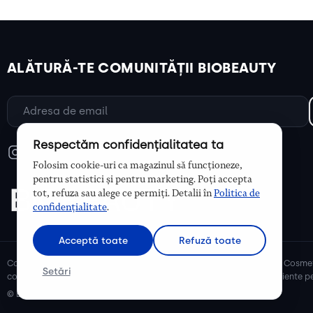
ALĂTURĂ-TE COMUNITĂȚII BIOBEAUTY
Respectăm confidențialitatea ta
Folosim cookie-uri ca magazinul să funcționeze,
pentru statistici și pentru marketing. Poți accepta
tot, refuza sau alege ce permiți. Detalii în
Politica de
confidențialitate
.
Acceptă toate
Refuză toate
Cosmetice bio și naturale, ulei de argan, ulei de cocos, unt de shea. Cosmet
Setări
cosmetice naturale pentru mămici și copii, cosmetice organice eficiente pe
© Biobeauty 2026. Toate drepturile rezervate.