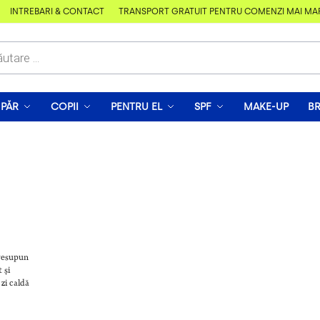
ÎNTREBĂRI & CONTACT
TRANSPORT GRATUIT PENTRU COMENZI MAI MARI D
PĂR
COPII
PENTRU EL
SPF
MAKE-UP
B
Presupun
 și
 zi caldă