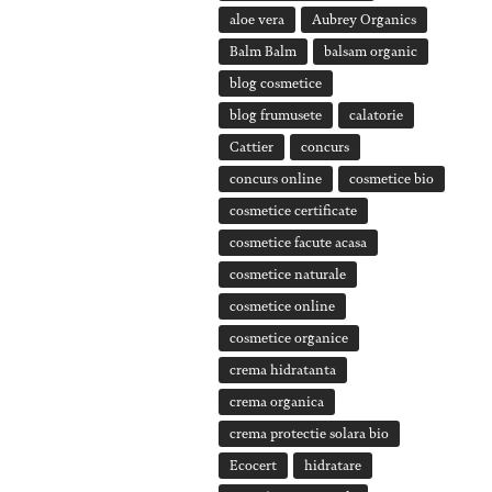
aloe vera
Aubrey Organics
Balm Balm
balsam organic
blog cosmetice
blog frumusete
calatorie
Cattier
concurs
concurs online
cosmetice bio
cosmetice certificate
cosmetice facute acasa
cosmetice naturale
cosmetice online
cosmetice organice
crema hidratanta
crema organica
crema protectie solara bio
Ecocert
hidratare