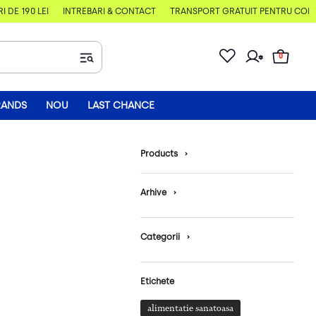
E 190 LEI
ÎNTREBĂRI & CONTACT
TRANSPORT GRATUIT PENTRU COMENZI
0
RANDS
NOU
LAST CHANCE
Products
›
Arhive
›
Categorii
›
Etichete
alimentatie sanatoasa