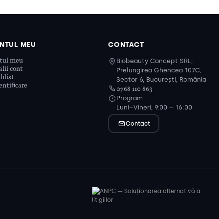
NTUL MEU
CONTACT
tul meu
Biobeauty Concept SRL,
lii cont
Prelungirea Ghencea 107C,
hlist
Sector 6, București, România
ntificare
0768 110 863
Program
Luni–Vineri, 9:00 – 16:00
Contact