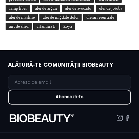
Timp liber
ulei de argan
ulei de avocado
ulei de jojoba
ulei de masline
ulei de migdale dulci
uleiuri esentiale
unt de shea
vitamina E
Zoya
ALĂTURĂ-TE COMUNITĂȚII BIOBEAUTY