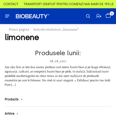
 & CONTACT
TRANSPORT GRATUIT PENTRU COMENZI MAI MARI DE 190 LEI
0
/
Prima pagină
Articole etichetate „limonene”
limonene
Produsele lunii:
08_08_2011
Am ales fără să îmi dau seama produse care miros foarte bine și pe lângă eficiență,
siguranță, calitate, se comportă foarte bine pe piele, te răsfață. Înlăturând toate
perdelele marketingului eu chiar vreau să mă simt răsfățată de produsele
cosmetice pe care le folosesc. Nu cred că sunt singură. 1. Exfoliant pentru ten Suki
Pure […]
Products
›
Arhive
›