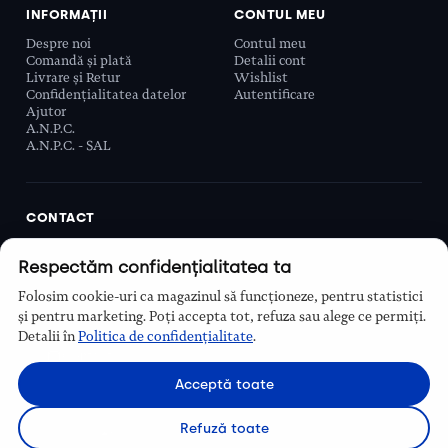
INFORMAȚII
CONTUL MEU
Despre noi
Contul meu
Comandă și plată
Detalii cont
Livrare și Retur
Wishlist
Confidențialitatea datelor
Autentificare
Ajutor
A.N.P.C.
A.N.P.C. - SAL
CONTACT
Biobeauty Concept SRL, Prelungirea Ghencea 107C,
Respectăm confidențialitatea ta
Sector 6, București, România
0768 110 863
Folosim cookie-uri ca magazinul să funcționeze, pentru statistici
Program
și pentru marketing. Poți accepta tot, refuza sau alege ce permiți.
Luni–Vineri, 9:00 – 16:00
Detalii în
Politica de confidențialitate
.
Contact
Acceptă toate
Refuză toate