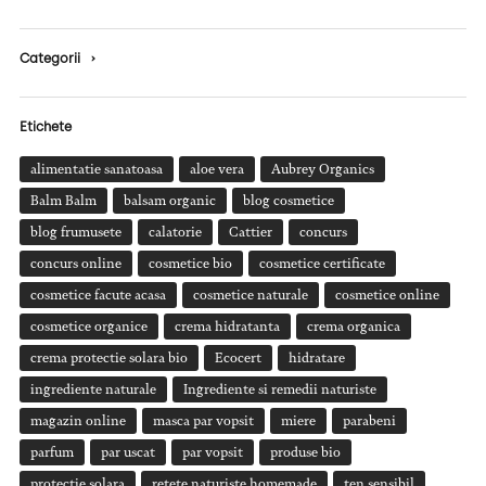
Categorii
›
Etichete
alimentatie sanatoasa
aloe vera
Aubrey Organics
Balm Balm
balsam organic
blog cosmetice
blog frumusete
calatorie
Cattier
concurs
concurs online
cosmetice bio
cosmetice certificate
cosmetice facute acasa
cosmetice naturale
cosmetice online
cosmetice organice
crema hidratanta
crema organica
crema protectie solara bio
Ecocert
hidratare
ingrediente naturale
Ingrediente si remedii naturiste
magazin online
masca par vopsit
miere
parabeni
parfum
par uscat
par vopsit
produse bio
protectie solara
retete naturiste homemade
ten sensibil