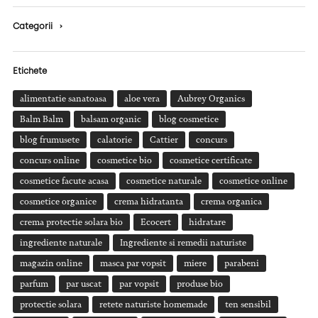
Categorii
›
Etichete
alimentatie sanatoasa
aloe vera
Aubrey Organics
Balm Balm
balsam organic
blog cosmetice
blog frumusete
calatorie
Cattier
concurs
concurs online
cosmetice bio
cosmetice certificate
cosmetice facute acasa
cosmetice naturale
cosmetice online
cosmetice organice
crema hidratanta
crema organica
crema protectie solara bio
Ecocert
hidratare
ingrediente naturale
Ingrediente si remedii naturiste
magazin online
masca par vopsit
miere
parabeni
parfum
par uscat
par vopsit
produse bio
protectie solara
retete naturiste homemade
ten sensibil