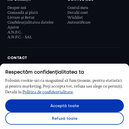
Despre noi
Contul meu
Comandă și plată
Detalii cont
Livrare și Retur
Wishlist
Confidențialitatea datelor
Autentificare
Ajutor
A.N.P.C.
A.N.P.C. - SAL
CONTACT
Biobeauty Concept SRL, Prelungirea Ghencea 107C,
Respectăm confidențialitatea ta
Sector 6, București, România
0768 110 863
Folosim cookie-uri ca magazinul să funcționeze, pentru statistici
Program
și pentru marketing. Poți accepta tot, refuza sau alege ce permiți.
Luni–Vineri, 9:00 – 16:00
Detalii în
Politica de confidențialitate
.
Contact
Acceptă toate
Refuză toate