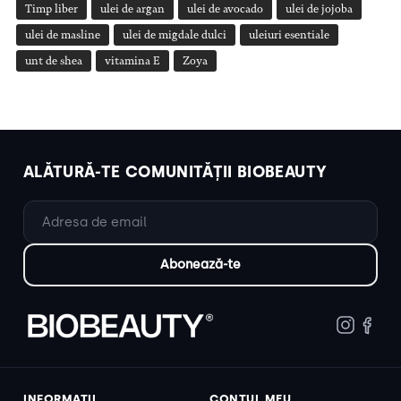
Timp liber
ulei de argan
ulei de avocado
ulei de jojoba
ulei de masline
ulei de migdale dulci
uleiuri esentiale
unt de shea
vitamina E
Zoya
ALĂTURĂ-TE COMUNITĂȚII BIOBEAUTY
INFORMAȚII
CONTUL MEU