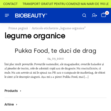
 & CONTACT
TRANSPORT GRATUIT PENTRU COMENZI MAI MARI DE 190 LEI
0
/
Prima pagină
Articole etichetate „legume organice”
legume organice
Pukka Food, te duci de drag
04_03_2010
Îmi plac mult poveștile. Poveștile oamenilor, ale magazinelor, ovestile hainelor și
al pieselor de teatru, cele de adormit copii sau de dragoste. Nu contrafăcute, ci
reale. Nu am nevoie să mi le spună un PR sau o campanie de marketing, de obicei
le simt și le descopăr singură. Așa mi s-a părut Pukka Food, mai […]
Products
›
Arhive
›