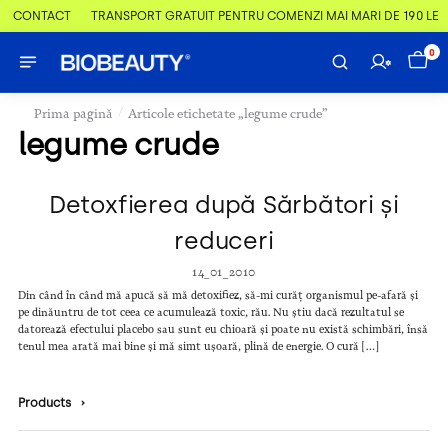
 & CONTACT
TRANSPORT GRATUIT PENTRU COMENZI MAI MARI DE 190 LEI
0
/
Prima pagină
Articole etichetate „legume crude”
legume crude
Detoxfierea după Sărbători și
reduceri
14_01_2010
Din când în când mă apucă să mă detoxifiez, să-mi curăț organismul pe-afară și
pe dinăuntru de tot ceea ce acumulează toxic, rău. Nu știu dacă rezultatul se
datorează efectului placebo sau sunt eu chioară și poate nu există schimbări, însă
tenul mea arată mai bine și mă simt ușoară, plină de energie. O cură […]
Products
›