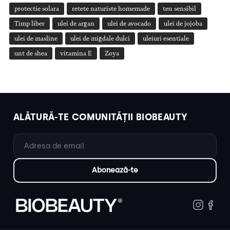
protectie solara
retete naturiste homemade
ten sensibil
Timp liber
ulei de argan
ulei de avocado
ulei de jojoba
ulei de masline
ulei de migdale dulci
uleiuri esentiale
unt de shea
vitamina E
Zoya
ALĂTURĂ-TE COMUNITĂȚII BIOBEAUTY