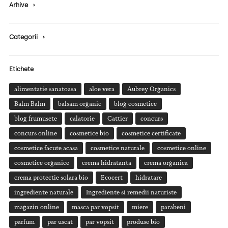
Arhive
›
Categorii
›
Etichete
alimentatie sanatoasa
aloe vera
Aubrey Organics
Balm Balm
balsam organic
blog cosmetice
blog frumusete
calatorie
Cattier
concurs
concurs online
cosmetice bio
cosmetice certificate
cosmetice facute acasa
cosmetice naturale
cosmetice online
cosmetice organice
crema hidratanta
crema organica
crema protectie solara bio
Ecocert
hidratare
ingrediente naturale
Ingrediente si remedii naturiste
magazin online
masca par vopsit
miere
parabeni
parfum
par uscat
par vopsit
produse bio