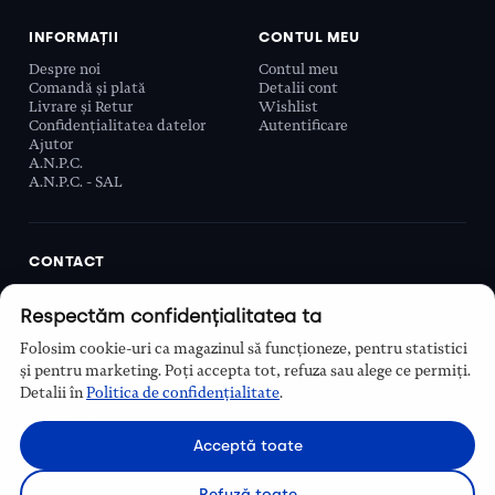
INFORMAȚII
CONTUL MEU
Despre noi
Contul meu
Comandă și plată
Detalii cont
Livrare și Retur
Wishlist
Confidențialitatea datelor
Autentificare
Ajutor
A.N.P.C.
A.N.P.C. - SAL
CONTACT
Biobeauty Concept SRL, Prelungirea Ghencea 107C,
Respectăm confidențialitatea ta
Sector 6, București, România
0768 110 863
Folosim cookie-uri ca magazinul să funcționeze, pentru statistici
Program
și pentru marketing. Poți accepta tot, refuza sau alege ce permiți.
Luni–Vineri, 9:00 – 16:00
Detalii în
Politica de confidențialitate
.
Contact
Acceptă toate
Refuză toate