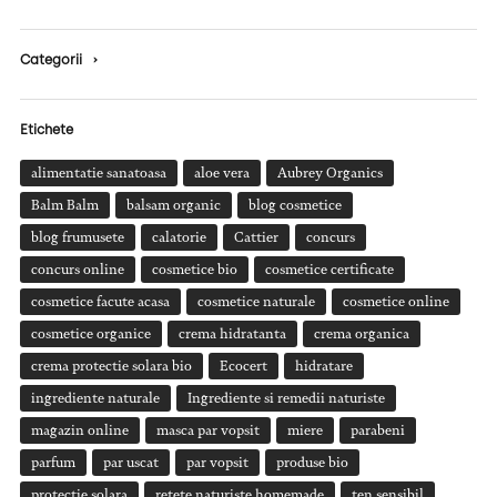
Categorii
›
Etichete
alimentatie sanatoasa
aloe vera
Aubrey Organics
Balm Balm
balsam organic
blog cosmetice
blog frumusete
calatorie
Cattier
concurs
concurs online
cosmetice bio
cosmetice certificate
cosmetice facute acasa
cosmetice naturale
cosmetice online
cosmetice organice
crema hidratanta
crema organica
crema protectie solara bio
Ecocert
hidratare
ingrediente naturale
Ingrediente si remedii naturiste
magazin online
masca par vopsit
miere
parabeni
parfum
par uscat
par vopsit
produse bio
protectie solara
retete naturiste homemade
ten sensibil