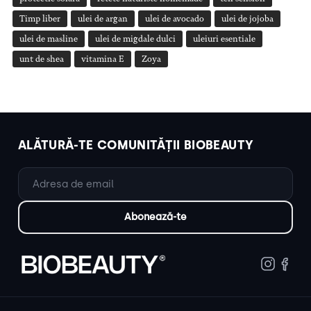
Timp liber
ulei de argan
ulei de avocado
ulei de jojoba
ulei de masline
ulei de migdale dulci
uleiuri esentiale
unt de shea
vitamina E
Zoya
ALĂTURĂ-TE COMUNITĂȚII BIOBEAUTY