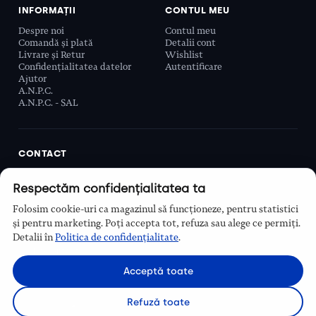
INFORMAȚII
CONTUL MEU
Despre noi
Contul meu
Comandă și plată
Detalii cont
Livrare și Retur
Wishlist
Confidențialitatea datelor
Autentificare
Ajutor
A.N.P.C.
A.N.P.C. - SAL
CONTACT
Biobeauty Concept SRL, Prelungirea Ghencea 107C,
Respectăm confidențialitatea ta
Sector 6, București, România
0768 110 863
Folosim cookie-uri ca magazinul să funcționeze, pentru statistici
Program
și pentru marketing. Poți accepta tot, refuza sau alege ce permiți.
Luni–Vineri, 9:00 – 16:00
Detalii în
Politica de confidențialitate
.
Contact
Acceptă toate
Refuză toate