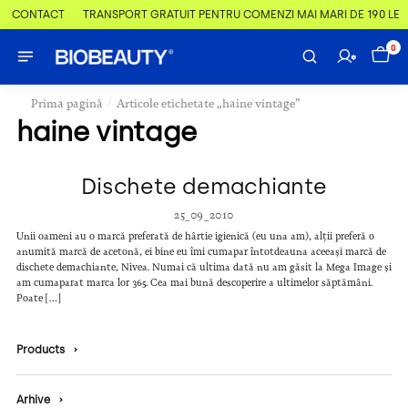
 & CONTACT
TRANSPORT GRATUIT PENTRU COMENZI MAI MARI DE 190 LEI
0
/
Prima pagină
Articole etichetate „haine vintage”
haine vintage
Dischete demachiante
25_09_2010
Unii oameni au o marcă preferată de hârtie igienică (eu una am), alții preferă o
anumită marcă de acetonă, ei bine eu îmi cumapar întotdeauna aceeași marcă de
dischete demachiante, Nivea. Numai că ultima dată nu am găsit la Mega Image și
am cumaparat marca lor 365. Cea mai bună descoperire a ultimelor săptămâni.
Poate […]
Products
›
Arhive
›