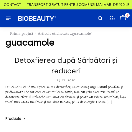
 & CONTACT
TRANSPORT GRATUIT PENTRU COMENZI MAI MARI DE 190 LEI
0
/
Prima pagină
Articole etichetate „guacamole”
guacamole
Detoxfierea după Sărbători și
reduceri
14_01_2010
Din când în când mă apucă să mă detoxifiez, să-mi curăț organismul pe-afară și
pe dinăuntru de tot ceea ce acumulează toxic, rău. Nu știu dacă rezultatul se
datorează efectului placebo sau sunt eu chioară și poate nu există schimbări, însă
tenul mea arată mai bine și mă simt ușoară, plină de energie. O cură […]
Products
›