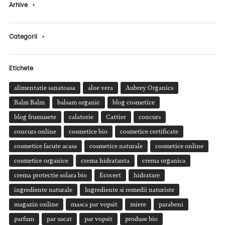
Arhive
›
Categorii
›
Etichete
alimentatie sanatoasa
aloe vera
Aubrey Organics
Balm Balm
balsam organic
blog cosmetice
blog frumusete
calatorie
Cattier
concurs
concurs online
cosmetice bio
cosmetice certificate
cosmetice facute acasa
cosmetice naturale
cosmetice online
cosmetice organice
crema hidratanta
crema organica
crema protectie solara bio
Ecocert
hidratare
ingrediente naturale
Ingrediente si remedii naturiste
magazin online
masca par vopsit
miere
parabeni
parfum
par uscat
par vopsit
produse bio