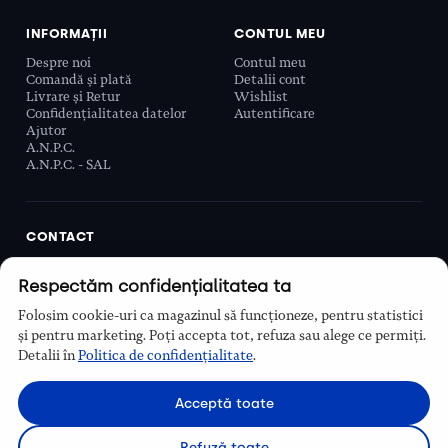
INFORMAȚII
CONTUL MEU
Despre noi
Contul meu
Comandă și plată
Detalii cont
Livrare și Retur
Wishlist
Confidențialitatea datelor
Autentificare
Ajutor
A.N.P.C.
A.N.P.C. - SAL
CONTACT
Biobeauty Concept SRL, Prelungirea Ghencea 107C,
Respectăm confidențialitatea ta
Sector 6, București, România
0768 110 863
Folosim cookie-uri ca magazinul să funcționeze, pentru statistici
Program
și pentru marketing. Poți accepta tot, refuza sau alege ce permiți.
Luni–Vineri, 9:00 – 16:00
Detalii în
Politica de confidențialitate
.
Contact
Acceptă toate
Refuză toate