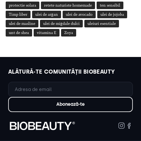
protectie solara
retete naturiste homemade
ten sensibil
Timp liber
ulei de argan
ulei de avocado
ulei de jojoba
ulei de masline
ulei de migdale dulci
uleiuri esentiale
unt de shea
vitamina E
Zoya
ALĂTURĂ-TE COMUNITĂȚII BIOBEAUTY