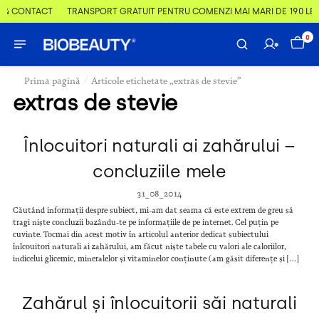
 & CONTACT
TRANSPORT GRATUIT PENTRU COMENZI MAI MARI DE 190 LEI
0
/
Prima pagină
Articole etichetate „extras de stevie”
extras de stevie
Înlocuitori naturali ai zahărului –
concluziile mele
31_08_2014
Căutând informații despre subiect, mi-am dat seama că este extrem de greu să
tragi niște concluzii bazându-te pe informațiile de pe internet. Cel puțin pe
cuvinte. Tocmai din acest motiv în articolul anterior dedicat subiectului
înlcouitori naturali ai zahărului, am făcut niște tabele cu valori ale caloriilor,
indicelui glicemic, mineralelor și vitaminelor conținute (am găsit diferențe și […]
Zahărul și înlocuitorii săi naturali