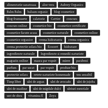
alimentatie sanatoasa
aloe vera
Aubrey Organics
Balm Balm
balsam organic
blog cosmetice
blog frumusete
calatorie
Cattier
concurs
concurs online
cosmetice bio
cosmetice certificate
cosmetice facute acasa
cosmetice naturale
cosmetice online
cosmetice organice
crema hidratanta
crema organica
crema protectie solara bio
Ecocert
hidratare
ingrediente naturale
Ingrediente si remedii naturiste
magazin online
masca par vopsit
miere
parabeni
parfum
par uscat
par vopsit
produse bio
protectie solara
retete naturiste homemade
ten sensibil
Timp liber
ulei de argan
ulei de avocado
ulei de jojoba
ulei de masline
ulei de migdale dulci
uleiuri esentiale
unt de shea
vitamina E
Zoya