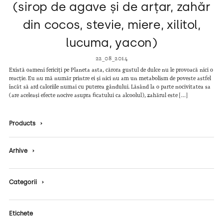
(sirop de agave și de arțar, zahăr
din cocos, stevie, miere, xilitol,
lucuma, yacon)
22_08_2014
Există oameni fericiți pe Planeta asta, cărora gustul de dulce nu le provoacă nici o
reacție. Eu nu mă număr printre ei și nici nu am un metabolism de poveste astfel
încât să ard caloriile numai cu puterea gândului. Lăsând la o parte nocivitatea sa
(are aceleași efecte nocive asupra ficatului ca alcoolul), zahărul este […]
Products
›
Arhive
›
Categorii
›
Etichete