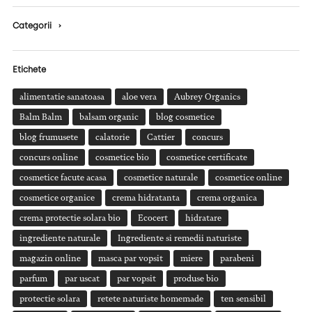
Categorii
›
Etichete
alimentatie sanatoasa
aloe vera
Aubrey Organics
Balm Balm
balsam organic
blog cosmetice
blog frumusete
calatorie
Cattier
concurs
concurs online
cosmetice bio
cosmetice certificate
cosmetice facute acasa
cosmetice naturale
cosmetice online
cosmetice organice
crema hidratanta
crema organica
crema protectie solara bio
Ecocert
hidratare
ingrediente naturale
Ingrediente si remedii naturiste
magazin online
masca par vopsit
miere
parabeni
parfum
par uscat
par vopsit
produse bio
protectie solara
retete naturiste homemade
ten sensibil