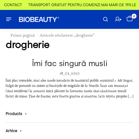
 & CONTACT
TRANSPORT GRATUIT PENTRU COMENZI MAI MARI DE 190 LEI
0
/
Prima pagină
Articole etichetate „drogherie”
drogherie
Îmi fac singură musli
18_03_2010
Îmi plac cerealele, mai ales unele invadate de inamicul public numărul 1 -Mr Sugar,
fulgii de porumb cu miere și bucățele de migdale de la Nestle. Însă am renunțat
(mai recidivez) la această mică plăcere în favoarea uneia mai sănătoase: musli
făcut de mine. Ține de foame, este foarte gustos și sănătos. Iată rețeta proprie: […]
Products
›
Arhive
›