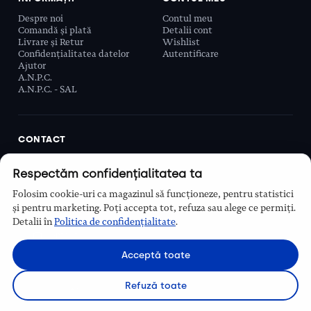
Despre noi
Contul meu
Comandă și plată
Detalii cont
Livrare și Retur
Wishlist
Confidențialitatea datelor
Autentificare
Ajutor
A.N.P.C.
A.N.P.C. - SAL
CONTACT
Biobeauty Concept SRL, Prelungirea Ghencea 107C,
Respectăm confidențialitatea ta
Sector 6, București, România
0768 110 863
Folosim cookie-uri ca magazinul să funcționeze, pentru statistici
Program
și pentru marketing. Poți accepta tot, refuza sau alege ce permiți.
Luni–Vineri, 9:00 – 16:00
Detalii în
Politica de confidențialitate
.
Contact
Acceptă toate
Refuză toate