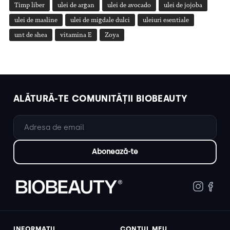
Timp liber
ulei de argan
ulei de avocado
ulei de jojoba
ulei de masline
ulei de migdale dulci
uleiuri esentiale
unt de shea
vitamina E
Zoya
ALĂTURĂ-TE COMUNITĂȚII BIOBEAUTY
INFORMAȚII
CONTUL MEU