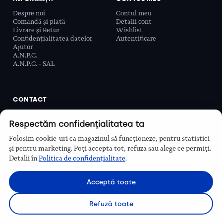
Despre noi
Contul meu
Comandă și plată
Detalii cont
Livrare și Retur
Wishlist
Confidențialitatea datelor
Autentificare
Ajutor
A.N.P.C.
A.N.P.C. - SAL
CONTACT
Biobeauty Concept SRL, Prelungirea Ghencea 107C,
Respectăm confidențialitatea ta
Sector 6, București, România
0768 110 863
Folosim cookie-uri ca magazinul să funcționeze, pentru statistici
Program
și pentru marketing. Poți accepta tot, refuza sau alege ce permiți.
Luni–Vineri, 9:00 – 16:00
Detalii în
Politica de confidențialitate
.
Contact
Acceptă toate
Refuză toate