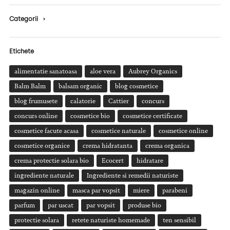
Categorii
›
Etichete
alimentatie sanatoasa
aloe vera
Aubrey Organics
Balm Balm
balsam organic
blog cosmetice
blog frumusete
calatorie
Cattier
concurs
concurs online
cosmetice bio
cosmetice certificate
cosmetice facute acasa
cosmetice naturale
cosmetice online
cosmetice organice
crema hidratanta
crema organica
crema protectie solara bio
Ecocert
hidratare
ingrediente naturale
Ingrediente si remedii naturiste
magazin online
masca par vopsit
miere
parabeni
parfum
par uscat
par vopsit
produse bio
protectie solara
retete naturiste homemade
ten sensibil