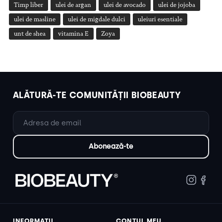
Timp liber
ulei de argan
ulei de avocado
ulei de jojoba
ulei de masline
ulei de migdale dulci
uleiuri esentiale
unt de shea
vitamina E
Zoya
ALĂTURĂ-TE COMUNITĂȚII BIOBEAUTY
INFORMAȚII
CONTUL MEU