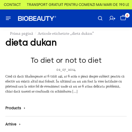
 & CONTACT
TRANSPORT GRATUIT PENTRU COMENZI MAI MARI DE 190 LEI
0
/
Prima pagină
Articole etichetate „dieta dukan”
dieta dukan
To diet or not to diet
02_07_2014
Cred că dacă Shakespeare ar fi trăit azi, ar fi scris o piesă despre subiect pentru că
efectiv nu există altul mai folosit. În ultimul an nu am fost la vreo întâlnire cu
prietenii sau la orice fel de eveniment unde să nu se fi atins delicata problemă,
chiar dacă uneori se confundă cu schimbarea […]
Products
›
Arhive
›