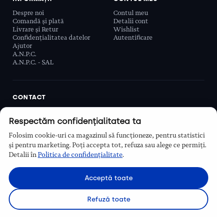
Despre noi
Contul meu
Comandă și plată
Detalii cont
Livrare și Retur
Wishlist
Confidențialitatea datelor
Autentificare
Ajutor
A.N.P.C.
A.N.P.C. - SAL
CONTACT
Biobeauty Concept SRL, Prelungirea Ghencea 107C,
Respectăm confidențialitatea ta
Sector 6, București, România
0768 110 863
Folosim cookie-uri ca magazinul să funcționeze, pentru statistici
Program
și pentru marketing. Poți accepta tot, refuza sau alege ce permiți.
Luni–Vineri, 9:00 – 16:00
Detalii în
Politica de confidențialitate
.
Contact
Acceptă toate
Refuză toate