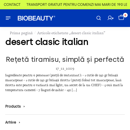
 & CONTACT
TRANSPORT GRATUIT PENTRU COMENZI MAI MARI DE 190 LEI
0
/
Prima pagină
Articole etichetate „desert clasic italian”
desert clasic italian
Rețetă tiramisu, simplă și perfectă
17_12_2009
Ingrediente pentru 6 persoane (porții de restaurant): – 1 cutie de 250 gr brânză
mascarpone – 1 cutie de 250 gr brânză ricotta (puteți folosi tot mascarpone, însă
ricotta este pentru o variantă mai light, un secret de la un CHEF) – 5 ouă mari la
temperatura camerei – 7 linguri de zahăr – 150 […]
Products
›
Arhive
›