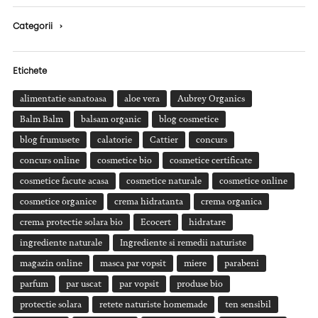
Categorii
›
Etichete
alimentatie sanatoasa
aloe vera
Aubrey Organics
Balm Balm
balsam organic
blog cosmetice
blog frumusete
calatorie
Cattier
concurs
concurs online
cosmetice bio
cosmetice certificate
cosmetice facute acasa
cosmetice naturale
cosmetice online
cosmetice organice
crema hidratanta
crema organica
crema protectie solara bio
Ecocert
hidratare
ingrediente naturale
Ingrediente si remedii naturiste
magazin online
masca par vopsit
miere
parabeni
parfum
par uscat
par vopsit
produse bio
protectie solara
retete naturiste homemade
ten sensibil