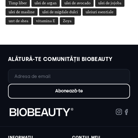
Timp liber
ulei de argan
ulei de avocado
ulei de jojoba
ulei de masline
ulei de migdale dulci
uleiuri esentiale
unt de shea
vitamina E
Zoya
ALĂTURĂ-TE COMUNITĂȚII BIOBEAUTY
INFORMAȚII
CONTUL MEU