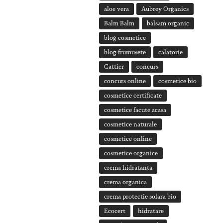
aloe vera
Aubrey Organics
Balm Balm
balsam organic
blog cosmetice
blog frumusete
calatorie
Cattier
concurs
concurs online
cosmetice bio
cosmetice certificate
cosmetice facute acasa
cosmetice naturale
cosmetice online
cosmetice organice
crema hidratanta
crema organica
crema protectie solara bio
Ecocert
hidratare