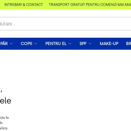
ÎNTREBĂRI & CONTACT
TRANSPORT GRATUIT PENTRU COMENZI MAI MARI D
PĂR
COPII
PENTRU EL
SPF
MAKE-UP
B
,
ele
țin în
de
rafața