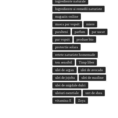
ingrediente naturale
Ingrediente si remedii naturiste
magazin online
masca par vopsit
miere
parabeni
parfum
par uscat
par vopsit
produse bio
protectie solara
retete naturiste homemade
ten sensibil
Timp liber
ulei de argan
ulei de avocado
ulei de jojoba
ulei de masline
ulei de migdale dulci
uleiuri esentiale
unt de shea
vitamina E
Zoya