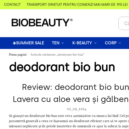
& CONTACT
TRANSPORT GRATUIT PENTRU COMENZI MAI MARI DE 190 LEI
☀️SUMMER SALE
TEN
K-BEAUTY
CORP
Prima pagină
Articole etichetate „deodorant bio bun”
/
deodorant bio bun
Review: deodorant bio bun
Lavera cu aloe vera și gălben
02_09_2014
Să găsești un deodorant bio bun este ceva asemănător cu munca lui Sisif. Cel pu
parametrii generali a ceea ce înseamnă un deodorant eficient care să te apere 
mirosuri neplăcute și de petele inestetice de umezeală ce apar la subraț la sup