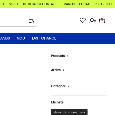
E 190 LEI
ÎNTREBĂRI & CONTACT
TRANSPORT GRATUIT PENTRU COMENZI
0
RANDS
NOU
LAST CHANCE
Products
›
Arhive
›
Categorii
›
Etichete
alimentatie sanatoasa