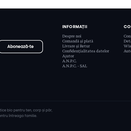
INFORMAȚII
CO
Despre noi
Con
Comandă și plată
Deta
Livrare și Retur
Wis
Confidențialitatea datelor
Aute
Ajutor
A.N.P.C.
A.N.P.C. - SAL
ice bio pentru ten, corp și păr,
ntru întreaga familie.