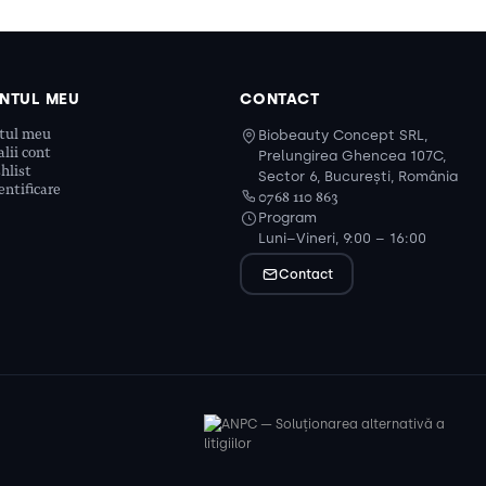
NTUL MEU
CONTACT
tul meu
Biobeauty Concept SRL,
lii cont
Prelungirea Ghencea 107C,
hlist
Sector 6, București, România
ntificare
0768 110 863
Program
Luni–Vineri, 9:00 – 16:00
Contact