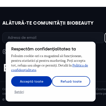
ALĂTURĂ-TE COMUNITĂȚII BIOBEAUTY
Respectăm confidențialitatea ta
Folosim cookie-uri ca magazinul să funcționeze,
pentru statistici și pentru marketing. Poți accepta
tot, refuza sau alege ce permiți. Detalii în
Politica de
confidențialitate
.
Acceptă toate
Refuză toate
Cosmetice bio și naturale, ulei de argan, ulei de cocos, unt de shea. Cosmet
Setări
cosmetice naturale pentru mămici și copii, cosmetice organice eficiente pe
© Biobeauty 2026. Toate drepturile rezervate.