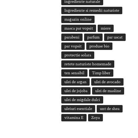
ingrediente naturale
Ingrediente si remedii naturiste
magazin online
masca par vopsit
miere
parabeni
parfum
par uscat
par vopsit
produse bio
protectie solara
retete naturiste homemade
ten sensibil
Timp liber
ulei de argan
ulei de avocado
ulei de jojoba
ulei de masline
ulei de migdale dulci
uleiuri esentiale
unt de shea
vitamina E
Zoya