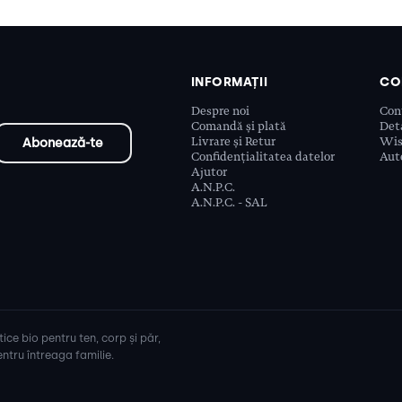
INFORMAȚII
CO
Despre noi
Con
Comandă și plată
Deta
Livrare și Retur
Wis
Confidențialitatea datelor
Aute
Ajutor
A.N.P.C.
A.N.P.C. - SAL
ice bio pentru ten, corp și păr,
ntru întreaga familie.