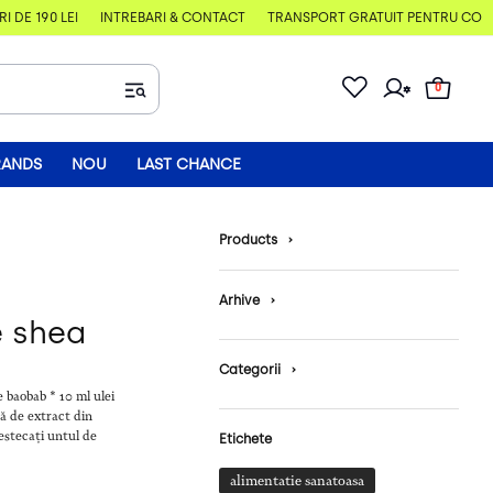
E 190 LEI
ÎNTREBĂRI & CONTACT
TRANSPORT GRATUIT PENTRU COMENZI
0
RANDS
NOU
LAST CHANCE
Products
›
Arhive
›
e shea
Categorii
›
e baobab * 10 ml ulei
ră de extract din
estecați untul de
Etichete
alimentatie sanatoasa