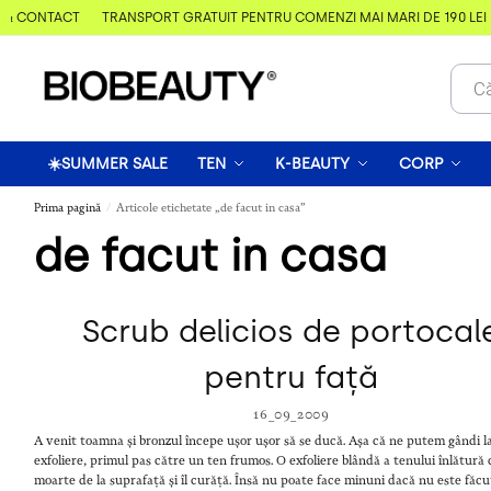
& CONTACT
TRANSPORT GRATUIT PENTRU COMENZI MAI MARI DE 190 LEI
☀️SUMMER SALE
TEN
K-BEAUTY
CORP
Prima pagină
Articole etichetate „de facut in casa”
/
de facut in casa
Scrub delicios de portocal
pentru față
16_09_2009
A venit toamna și bronzul începe ușor ușor să se ducă. Așa că ne putem gândi l
exfoliere, primul pas către un ten frumos. O exfoliere blândă a tenului înlătură 
moarte de la suprafață și îl curăță. Însă nu poate face minuni dacă nu este făcu