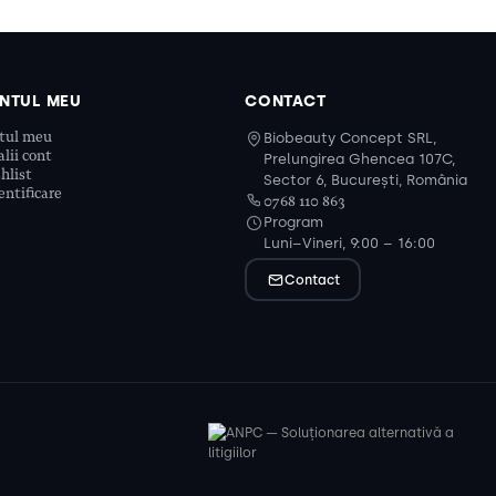
NTUL MEU
CONTACT
tul meu
Biobeauty Concept SRL,
lii cont
Prelungirea Ghencea 107C,
hlist
Sector 6, București, România
ntificare
0768 110 863
Program
Luni–Vineri, 9:00 – 16:00
Contact