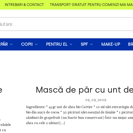
ÎNTREBĂRI & CONTACT
TRANSPORT GRATUIT PENTRU COMENZI MAI MARI D
PĂR
COPII
PENTRU EL
SPF
MAKE-UP
B
e
Mască de păr cu unt d
09_09_2009
Ingrediente: * 45 gr unt de shea bio Cattier * 10 ml ulei extravirgin d
bio din nucă de cocos * 30 picături ulei esențial de lămâie * 1 picătu
sâmburi de grapefruit (un foarte bun conservant) Într-un mojar am
a
shea cu cele 2 uleiuri […]
celulele
t cu