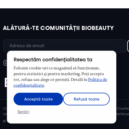
ALĂTURĂ-TE COMUNITĂȚII BIOBEAUTY
Respectăm confidențialitatea ta
Folosim cookie-uri ca magazinul să funcționeze,
pentru statistici și pentru marketing. Poți accepta
tot, refuza sau alege ce permiți. Detalii în
Politica de
confidențialitate
.
Acceptă toate
Refuză toate
Cosmetice bio și naturale, ulei de argan, ulei de cocos, unt de shea. Cosmet
Setări
cosmetice naturale pentru mămici și copii, cosmetice organice eficiente pe
© Biobeauty 2026. Toate drepturile rezervate.