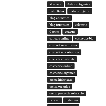
aloe vera
Aubrey Organics
Balm Balm
balsam organic
blog cosmetice
blog frumusete
calatorie
Cattier
concurs
concurs online
cosmetice bio
cosmetice certificate
cosmetice facute acasa
cosmetice naturale
cosmetice online
cosmetice organice
crema hidratanta
crema organica
crema protectie solara bio
Ecocert
hidratare