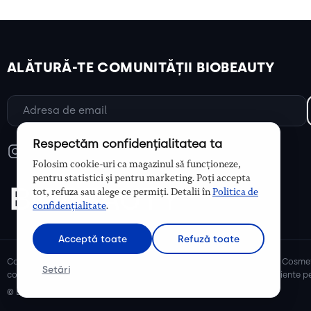
ALĂTURĂ-TE COMUNITĂȚII BIOBEAUTY
Respectăm confidențialitatea ta
Folosim cookie-uri ca magazinul să funcționeze,
pentru statistici și pentru marketing. Poți accepta
tot, refuza sau alege ce permiți. Detalii în
Politica de
confidențialitate
.
Acceptă toate
Refuză toate
Cosmetice bio și naturale, ulei de argan, ulei de cocos, unt de shea. Cosmet
Setări
cosmetice naturale pentru mămici și copii, cosmetice organice eficiente pe
© Biobeauty 2026. Toate drepturile rezervate.