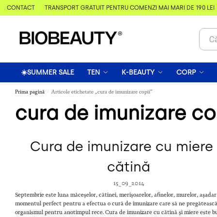
& CONTACT
TRANSPORT GRATUIT PENTRU COMENZI MAI MARI DE 190 LEI
☀️SUMMER SALE
TEN
K-BEAUTY
CORP
Prima pagină
Articole etichetate „cura de imunizare copii”
/
cura de imunizare co
Cura de imunizare cu miere 
cătină
15_09_2014
Septembrie este luna măceșelor, cătinei, merișoarelor, afinelor, murelor, așadar
momentul perfect pentru a efectua o cură de imunizare care să ne pregăteasc
organismul pentru anotimpul rece. Cura de imunizare cu cătină și miere este b