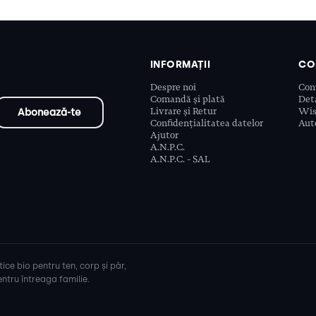
INFORMAȚII
CO
Despre noi
Con
Comandă și plată
Deta
Livrare și Retur
Wis
Confidențialitatea datelor
Aute
Ajutor
A.N.P.C.
A.N.P.C. - SAL
ice bio pentru ten, corp și păr,
ntru întreaga familie.