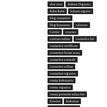
aloe vera
Aubrey Organics
Balm Balm
balsam organic
blog cosmetice
blog frumusete
calatorie
Cattier
concurs
concurs online
cosmetice bio
cosmetice certificate
cosmetice facute acasa
cosmetice naturale
cosmetice online
cosmetice organice
crema hidratanta
crema organica
crema protectie solara bio
Ecocert
hidratare