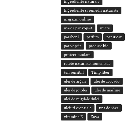
ingrediente naturale
Ingrediente si remedii naturiste
magazin online
masca par vopsit
miere
parabeni
parfum
par uscat
par vopsit
produse bio
protectie solara
retete naturiste homemade
ten sensibil
Timp liber
ulei de argan
ulei de avocado
ulei de jojoba
ulei de masline
ulei de migdale dulci
uleiuri esentiale
unt de shea
vitamina E
Zoya