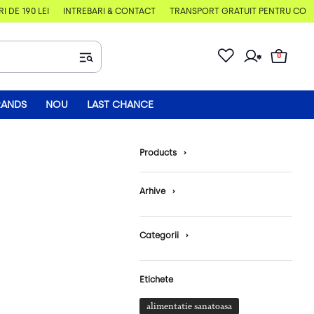
E 190 LEI
ÎNTREBĂRI & CONTACT
TRANSPORT GRATUIT PENTRU COMENZI
0
RANDS
NOU
LAST CHANCE
Products
›
Arhive
›
Categorii
›
Etichete
alimentatie sanatoasa