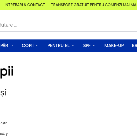
ÎNTREBĂRI & CONTACT
TRANSPORT GRATUIT PENTRU COMENZI MAI MARI D
PĂR
COPII
PENTRU EL
SPF
MAKE-UP
B
pii
și
 este
ă
ună și