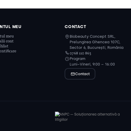
NTUL MEU
CONTACT
tul meu
Biobeauty Concept SRL,
lii cont
Prelungirea Ghencea 107C,
hlist
Sector 6, București, România
ntificare
0768 110 863
Program
Luni–Vineri, 9:00 – 16:00
Contact