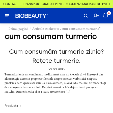
 & CONTACT
TRANSPORT GRATUIT PENTRU COMENZI MAI MARI DE 190 LEI
0
/
Prima pagină
Articole etichetate „cum consumam turmeric”
cum consumam turmeric
Cum consumăm turmeric zilnic?
Rețete turmeric.
03_03_2015
Turmericul este un condiment medicament care nu trebuie să vă lipsească din
alimentație datorită proprietăților sale despre care am vorbit aici. Singura
problemă care apare este cum să îl consumăm, așadar iată mai multe modalități
de a consuma turmeric zilnic. Rețete turmeric 1. Mic dejun: iaurt grecesc cu
matcha, turmeric, ovăz și in 1 iaurt grecesc (sau […]
Products
›