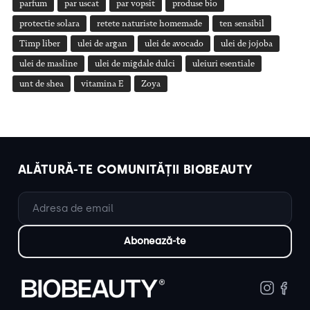
parfum
par uscat
par vopsit
produse bio
protectie solara
retete naturiste homemade
ten sensibil
Timp liber
ulei de argan
ulei de avocado
ulei de jojoba
ulei de masline
ulei de migdale dulci
uleiuri esentiale
unt de shea
vitamina E
Zoya
ALĂTURĂ-TE COMUNITĂȚII BIOBEAUTY