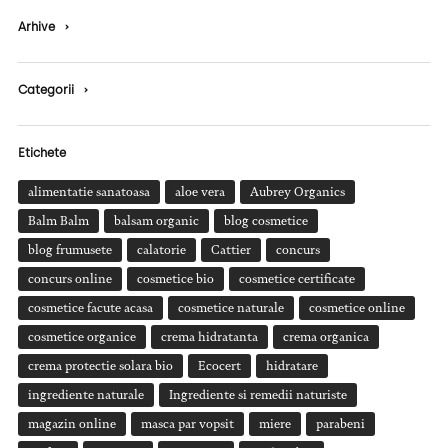
Arhive
›
Categorii
›
Etichete
alimentatie sanatoasa
aloe vera
Aubrey Organics
Balm Balm
balsam organic
blog cosmetice
blog frumusete
calatorie
Cattier
concurs
concurs online
cosmetice bio
cosmetice certificate
cosmetice facute acasa
cosmetice naturale
cosmetice online
cosmetice organice
crema hidratanta
crema organica
crema protectie solara bio
Ecocert
hidratare
ingrediente naturale
Ingrediente si remedii naturiste
magazin online
masca par vopsit
miere
parabeni