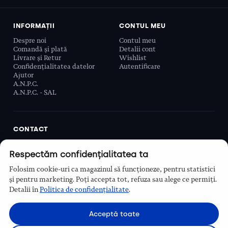
INFORMAȚII
CONTUL MEU
Despre noi
Contul meu
Comandă și plată
Detalii cont
Livrare și Retur
Wishlist
Confidențialitatea datelor
Autentificare
Ajutor
A.N.P.C.
A.N.P.C. - SAL
CONTACT
Biobeauty Concept SRL, Prelungirea Ghencea 107C,
Respectăm confidențialitatea ta
Sector 6, București, România
0768 110 863
Folosim cookie-uri ca magazinul să funcționeze, pentru statistici
Program
și pentru marketing. Poți accepta tot, refuza sau alege ce permiți.
Luni–Vineri, 9:00 – 16:00
Detalii în
Politica de confidențialitate
.
Contact
Acceptă toate