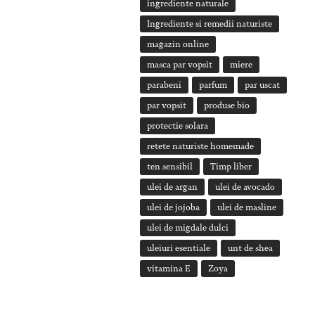
ingrediente naturale
Ingrediente si remedii naturiste
magazin online
masca par vopsit
miere
parabeni
parfum
par uscat
par vopsit
produse bio
protectie solara
retete naturiste homemade
ten sensibil
Timp liber
ulei de argan
ulei de avocado
ulei de jojoba
ulei de masline
ulei de migdale dulci
uleiuri esentiale
unt de shea
vitamina E
Zoya