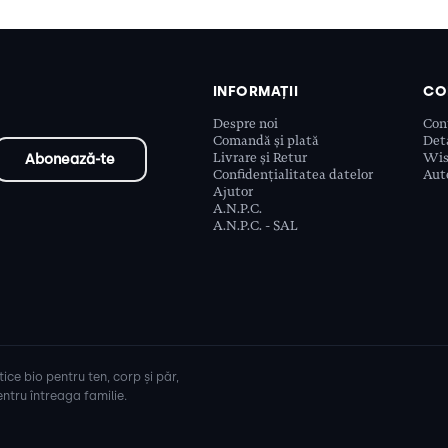
INFORMAȚII
CO
Despre noi
Con
Comandă și plată
Deta
Livrare și Retur
Wis
Confidențialitatea datelor
Aute
Ajutor
A.N.P.C.
A.N.P.C. - SAL
ice bio pentru ten, corp și păr,
ntru întreaga familie.