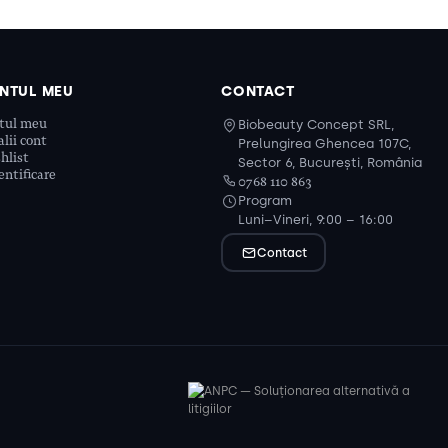
NTUL MEU
CONTACT
tul meu
Biobeauty Concept SRL,
lii cont
Prelungirea Ghencea 107C,
hlist
Sector 6, București, România
ntificare
0768 110 863
Program
Luni–Vineri, 9:00 – 16:00
Contact