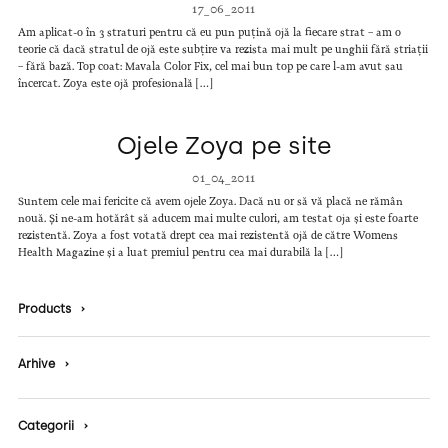
17_06_2011
Am aplicat-o în 3 straturi pentru că eu pun puțină ojă la fiecare strat – am o
teorie că dacă stratul de ojă este subțire va rezista mai mult pe unghii fără striații
– fără bază. Top coat: Mavala Color Fix, cel mai bun top pe care l-am avut sau
încercat. Zoya este ojă profesională […]
Ojele Zoya pe site
01_04_2011
Suntem cele mai fericite că avem ojele Zoya. Dacă nu or să vă placă ne rămân
nouă. Și ne-am hotărât să aducem mai multe culori, am testat oja și este foarte
rezistentă. Zoya a fost votată drept cea mai rezistentă ojă de către Womens
Health Magazine și a luat premiul pentru cea mai durabilă la […]
Products
›
Arhive
›
Categorii
›