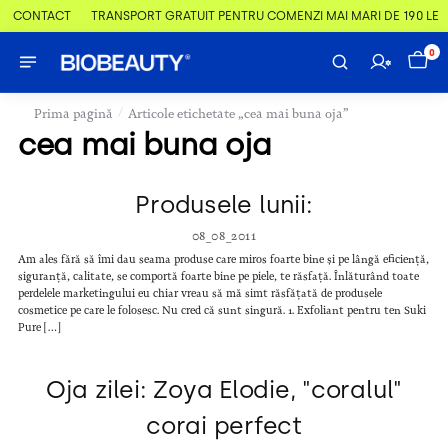
 & CONTACT
TRANSPORT GRATUIT PENTRU COMENZI MAI MARI DE 190 LEI
0
/
Prima pagină
Articole etichetate „cea mai buna oja”
cea mai buna oja
Produsele lunii:
08_08_2011
Am ales fără să îmi dau seama produse care miros foarte bine și pe lângă eficiență,
siguranță, calitate, se comportă foarte bine pe piele, te răsfață. Înlăturând toate
perdelele marketingului eu chiar vreau să mă simt răsfățată de produsele
cosmetice pe care le folosesc. Nu cred că sunt singură. 1. Exfoliant pentru ten Suki
Pure […]
Oja zilei: Zoya Elodie, "coralul"
corai perfect