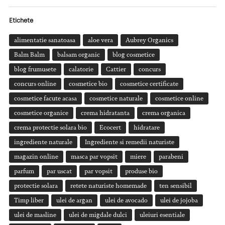
Etichete
alimentatie sanatoasa
aloe vera
Aubrey Organics
Balm Balm
balsam organic
blog cosmetice
blog frumusete
calatorie
Cattier
concurs
concurs online
cosmetice bio
cosmetice certificate
cosmetice facute acasa
cosmetice naturale
cosmetice online
cosmetice organice
crema hidratanta
crema organica
crema protectie solara bio
Ecocert
hidratare
ingrediente naturale
Ingrediente si remedii naturiste
magazin online
masca par vopsit
miere
parabeni
parfum
par uscat
par vopsit
produse bio
protectie solara
retete naturiste homemade
ten sensibil
Timp liber
ulei de argan
ulei de avocado
ulei de jojoba
ulei de masline
ulei de migdale dulci
uleiuri esentiale