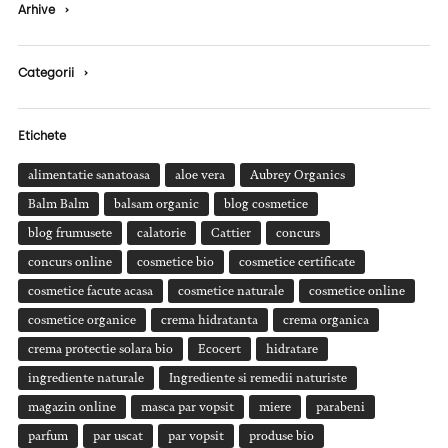
Arhive
›
Categorii
›
Etichete
alimentatie sanatoasa
aloe vera
Aubrey Organics
Balm Balm
balsam organic
blog cosmetice
blog frumusete
calatorie
Cattier
concurs
concurs online
cosmetice bio
cosmetice certificate
cosmetice facute acasa
cosmetice naturale
cosmetice online
cosmetice organice
crema hidratanta
crema organica
crema protectie solara bio
Ecocert
hidratare
ingrediente naturale
Ingrediente si remedii naturiste
magazin online
masca par vopsit
miere
parabeni
parfum
par uscat
par vopsit
produse bio