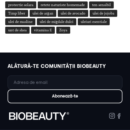
protectie solara
retete naturiste homemade
ten sensibil
Timp liber
ulei de argan
ulei de avocado
ulei de jojoba
ulei de masline
ulei de migdale dulci
uleiuri esentiale
unt de shea
vitamina E
Zoya
ALĂTURĂ-TE COMUNITĂȚII BIOBEAUTY