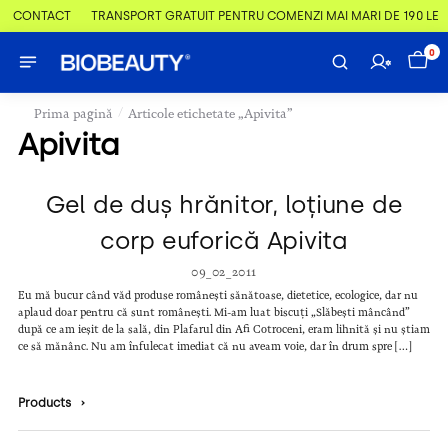
 & CONTACT
TRANSPORT GRATUIT PENTRU COMENZI MAI MARI DE 190 LEI
0
/
Prima pagină
Articole etichetate „Apivita”
Apivita
Gel de duș hrănitor, loțiune de
corp euforică Apivita
09_02_2011
Eu mă bucur când văd produse românești sănătoase, dietetice, ecologice, dar nu
aplaud doar pentru că sunt românești. Mi-am luat biscuți „Slăbești mâncând”
după ce am ieșit de la sală, din Plafarul din Afi Cotroceni, eram lihnită și nu știam
ce să mănânc. Nu am înfulecat imediat că nu aveam voie, dar în drum spre […]
Products
›