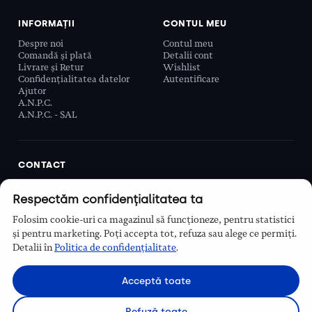
INFORMAȚII
CONTUL MEU
Despre noi
Contul meu
Comandă și plată
Detalii cont
Livrare și Retur
Wishlist
Confidențialitatea datelor
Autentificare
Ajutor
A.N.P.C.
A.N.P.C. - SAL
CONTACT
Biobeauty Concept SRL, Prelungirea Ghencea 107C,
Respectăm confidențialitatea ta
Sector 6, București, România
0768 110 863
Folosim cookie-uri ca magazinul să funcționeze, pentru statistici
Program
și pentru marketing. Poți accepta tot, refuza sau alege ce permiți.
Luni–Vineri, 9:00 – 16:00
Detalii în
Politica de confidențialitate
.
Contact
Acceptă toate
Refuză toate