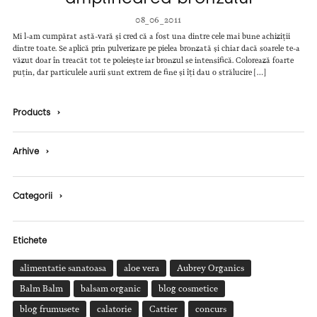
08_06_2011
Mi l-am cumpărat astă-vară și cred că a fost una dintre cele mai bune achiziții
dintre toate. Se aplică prin pulverizare pe pielea bronzată și chiar dacă soarele te-a
văzut doar în treacăt tot te poleiește iar bronzul se intensifică. Colorează foarte
puțin, dar particulele aurii sunt extrem de fine și îți dau o strălucire […]
Products
›
Arhive
›
Categorii
›
Etichete
alimentatie sanatoasa
aloe vera
Aubrey Organics
Balm Balm
balsam organic
blog cosmetice
blog frumusete
calatorie
Cattier
concurs