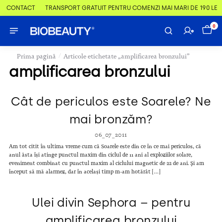
 & CONTACT
TRANSPORT GRATUIT PENTRU COMENZI MAI MARI DE 190 LEI
0
/
Prima pagină
Articole etichetate „amplificarea bronzului”
amplificarea bronzului
Cât de periculos este Soarele? Ne
mai bronzăm?
06_07_2011
Am tot citit în ultima vreme cum că Soarele este din ce în ce mai periculos, că
anul ăsta își atinge punctul maxim din ciclul de 11 ani al exploziilor solare,
eveniment combinat cu punctul maxim al ciclului magnetic de 22 de ani. Și am
început să mă alarmez, dar în același timp m-am hotărât […]
Ulei divin Sephora – pentru
amplificarea bronzului