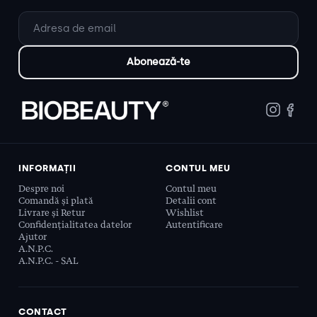
INFORMAȚII
CONTUL MEU
Despre noi
Contul meu
Comandă și plată
Detalii cont
Livrare și Retur
Wishlist
Confidențialitatea datelor
Autentificare
Ajutor
A.N.P.C.
A.N.P.C. - SAL
CONTACT