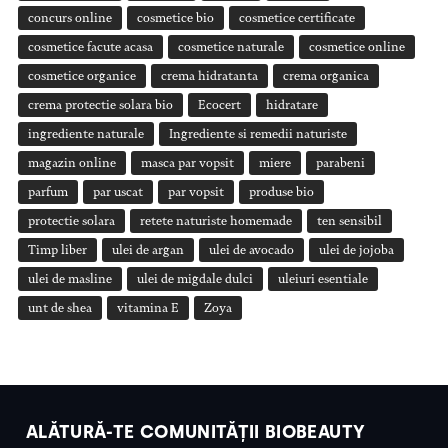
concurs online
cosmetice bio
cosmetice certificate
cosmetice facute acasa
cosmetice naturale
cosmetice online
cosmetice organice
crema hidratanta
crema organica
crema protectie solara bio
Ecocert
hidratare
ingrediente naturale
Ingrediente si remedii naturiste
magazin online
masca par vopsit
miere
parabeni
parfum
par uscat
par vopsit
produse bio
protectie solara
retete naturiste homemade
ten sensibil
Timp liber
ulei de argan
ulei de avocado
ulei de jojoba
ulei de masline
ulei de migdale dulci
uleiuri esentiale
unt de shea
vitamina E
Zoya
ALĂTURĂ-TE COMUNITĂȚII BIOBEAUTY