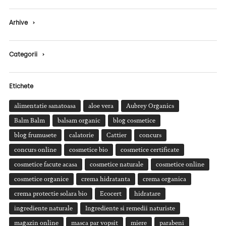
Arhive
›
Categorii
›
Etichete
alimentatie sanatoasa
aloe vera
Aubrey Organics
Balm Balm
balsam organic
blog cosmetice
blog frumusete
calatorie
Cattier
concurs
concurs online
cosmetice bio
cosmetice certificate
cosmetice facute acasa
cosmetice naturale
cosmetice online
cosmetice organice
crema hidratanta
crema organica
crema protectie solara bio
Ecocert
hidratare
ingrediente naturale
Ingrediente si remedii naturiste
magazin online
masca par vopsit
miere
parabeni