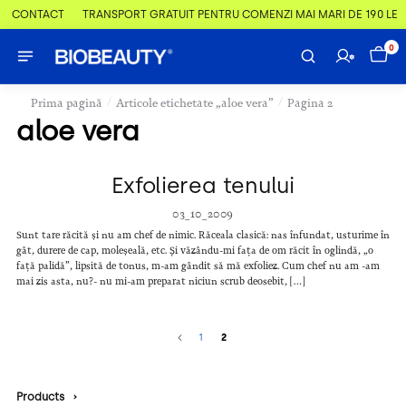
 & CONTACT
TRANSPORT GRATUIT PENTRU COMENZI MAI MARI DE 190 LEI
0
/
/
Prima pagină
Articole etichetate „aloe vera”
Pagina 2
aloe vera
Exfolierea tenului
03_10_2009
Sunt tare răcită și nu am chef de nimic. Răceala clasică: nas înfundat, usturime în
gât, durere de cap, moleșeală, etc. Și văzându-mi fața de om răcit în oglindă, „o
față palidă”, lipsită de tonus, m-am gândit să mă exfoliez. Cum chef nu am -am
mai zis asta, nu?- nu mi-am preparat niciun scrub deosebit, […]
1
2
Products
›