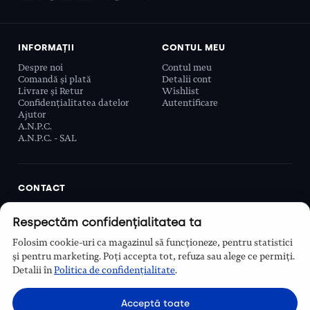
INFORMAȚII
CONTUL MEU
Despre noi
Contul meu
Comandă și plată
Detalii cont
Livrare și Retur
Wishlist
Confidențialitatea datelor
Autentificare
Ajutor
A.N.P.C.
A.N.P.C. - SAL
CONTACT
Biobeauty Concept SRL, Prelungirea Ghencea 107C,
Respectăm confidențialitatea ta
Sector 6, București, România
0768 110 863
Folosim cookie-uri ca magazinul să funcționeze, pentru statistici
Program
și pentru marketing. Poți accepta tot, refuza sau alege ce permiți.
Luni–Vineri, 9:00 – 16:00
Detalii în
Politica de confidențialitate
.
Contact
Acceptă toate