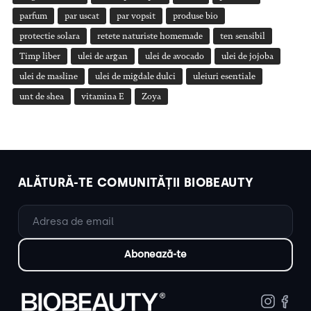
parfum
par uscat
par vopsit
produse bio
protectie solara
retete naturiste homemade
ten sensibil
Timp liber
ulei de argan
ulei de avocado
ulei de jojoba
ulei de masline
ulei de migdale dulci
uleiuri esentiale
unt de shea
vitamina E
Zoya
ALĂTURĂ-TE COMUNITĂȚII BIOBEAUTY