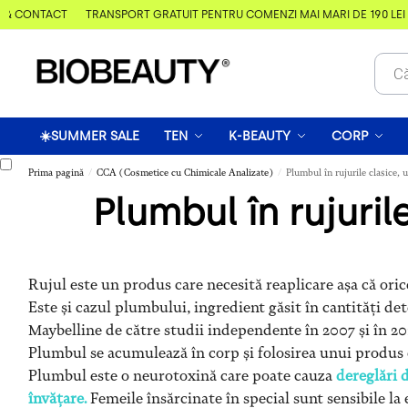
 & CONTACT
TRANSPORT GRATUIT PENTRU COMENZI MAI MARI DE 190 LEI
☀️SUMMER SALE
TEN
K-BEAUTY
CORP
Prima pagină
CCA (Cosmetice cu Chimicale Analizate)
Plumbul în rujurile clasice, u
/
/
Plumbul în rujuril
Rujul este un produs care necesită reaplicare așa că ori
Este și cazul plumbului, ingredient găsit în cantități d
Maybelline de către studii independente în 2007 și în 20
Plumbul se acumulează în corp și folosirea unui produs 
Plumbul este o neurotoxină care poate cauza
dereglări 
învățare.
Femeile însărcinate în special sunt sensibile l