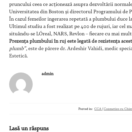
pruncului ceea ce acționează asupra dezvoltării normale a
Universitatea din Boston și directorul Programului de P
În cazul femeilor ingerarea repetată a plumbului duce l
Ultimul studiu a fost realizat pe 400 de rujuri, iar cel
situându-se LÓreal, NARS, Revlon – fiecare cu mai multe
Prezența plumbului în ruj este legată de rezistența aces
plumb”,
este de părere
dr. Ardeshir Vahidi, medic specia
Estetică.
admin
Posted in:
CCA (Cosmetice cu Chimi
Lasă un răspuns