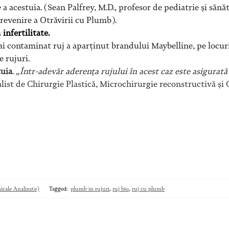
 acestuia. (Sean Palfrey, M.D., profesor de pediatrie și sănăt
revenire a Otrăvirii cu Plumb).
a
infertilitate.
 mai contaminat ruj a aparținut brandului Maybelline, pe locu
 rujuri.
tuia
.
„Într-adevăr aderența rujului în acest caz este asigurată
list de Chirurgie Plastică, Microchirurgie reconstructivă și
cale Analizate)
Tagged:
plumb in rujuri
,
ruj bio
,
ruj cu plumb