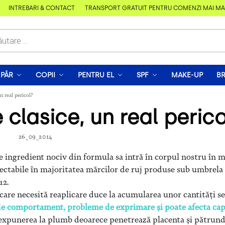
ÎNTREBĂRI & CONTACT
TRANSPORT GRATUIT PENTRU COMENZI MAI MARI 
PĂR
COPII
PENTRU EL
SPF
MAKE-UP
B
n real pericol?
e clasice, un real peric
26_09_2014
ce ingredient nociv din formula sa intră în corpul nostru în 
etectabile în majoritatea mărcilor de ruj produse sub umbrela
12.
care necesită reaplicare duce la acumularea unor cantități se
de comportament, probleme de exprimare și poate afecta cap
a expunerea la plumb deoarece penetrează placenta și pătrund