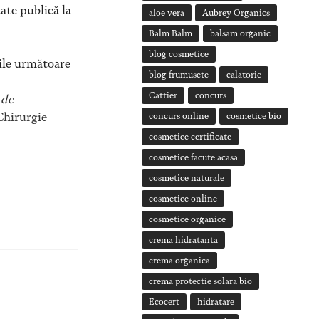
ate publică la
aloe vera
Aubrey Organics
Balm Balm
balsam organic
blog cosmetice
rile următoare
blog frumusete
calatorie
Cattier
concurs
 de
 Chirurgie
concurs online
cosmetice bio
cosmetice certificate
cosmetice facute acasa
cosmetice naturale
cosmetice online
cosmetice organice
crema hidratanta
crema organica
crema protectie solara bio
Ecocert
hidratare