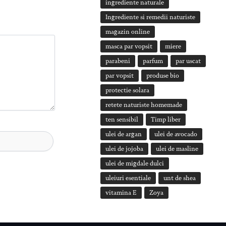
ingrediente naturale
Ingrediente si remedii naturiste
magazin online
masca par vopsit
miere
parabeni
parfum
par uscat
par vopsit
produse bio
protectie solara
retete naturiste homemade
ten sensibil
Timp liber
ulei de argan
ulei de avocado
ulei de jojoba
ulei de masline
ulei de migdale dulci
uleiuri esentiale
unt de shea
vitamina E
Zoya