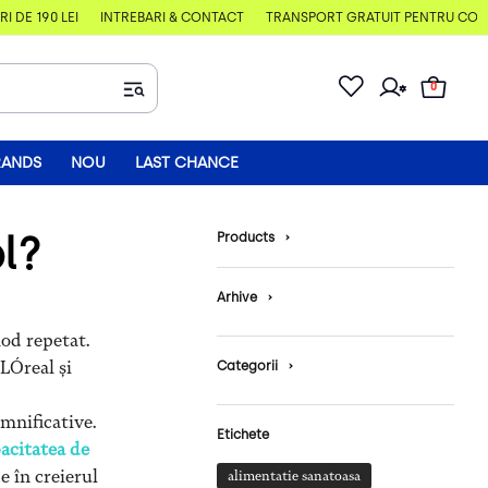
DE 190 LEI
ÎNTREBĂRI & CONTACT
TRANSPORT GRATUIT PENTRU COMENZ
0
RANDS
NOU
LAST CHANCE
ol?
Products
›
Arhive
›
mod repetat.
 LÓreal și
Categorii
›
mnificative.
Etichete
acitatea de
e în creierul
alimentatie sanatoasa