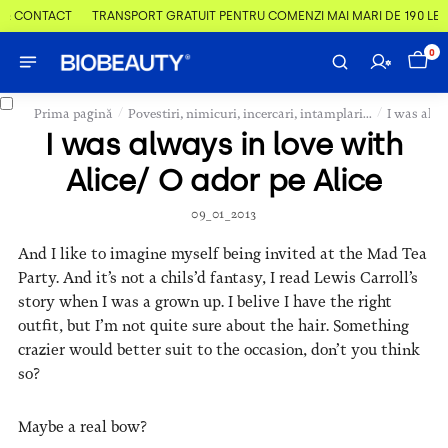
 & CONTACT
TRANSPORT GRATUIT PENTRU COMENZI MAI MARI DE 190 LEI
0
/
/
Prima pagină
Povestiri, nimicuri, incercari, intamplari...
I was alwa
I was always in love with
Alice/ O ador pe Alice
09_01_2013
And I like to imagine myself being invited at the Mad Tea
Party. And it’s not a chils’d fantasy, I read Lewis Carroll’s
story when I was a grown up. I belive I have the right
outfit, but I’m not quite sure about the hair. Something
crazier would better suit to the occasion, don’t you think
so?
Maybe a real bow?