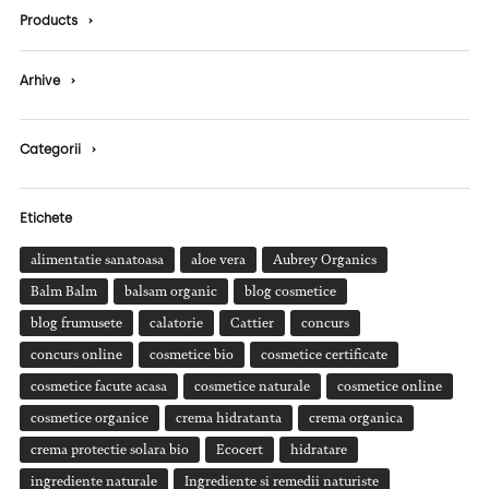
Products
›
Arhive
›
Categorii
›
Etichete
alimentatie sanatoasa
aloe vera
Aubrey Organics
Balm Balm
balsam organic
blog cosmetice
blog frumusete
calatorie
Cattier
concurs
concurs online
cosmetice bio
cosmetice certificate
cosmetice facute acasa
cosmetice naturale
cosmetice online
cosmetice organice
crema hidratanta
crema organica
crema protectie solara bio
Ecocert
hidratare
ingrediente naturale
Ingrediente si remedii naturiste