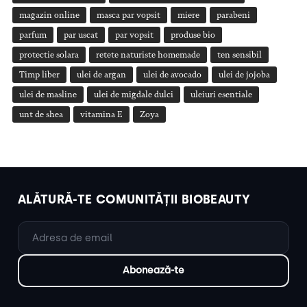
magazin online
masca par vopsit
miere
parabeni
parfum
par uscat
par vopsit
produse bio
protectie solara
retete naturiste homemade
ten sensibil
Timp liber
ulei de argan
ulei de avocado
ulei de jojoba
ulei de masline
ulei de migdale dulci
uleiuri esentiale
unt de shea
vitamina E
Zoya
ALĂTURĂ-TE COMUNITĂȚII BIOBEAUTY