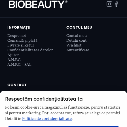
INFORMAȚII
CONTUL MEU
Despre noi
Contul meu
Comandă și plată
Detalii cont
Livrare și Retur
Wishlist
Confidențialitatea datelor
Autentificare
Ajutor
A.N.P.C.
A.N.P.C. - SAL
CONTACT
Biobeauty Concept SRL, Prelungirea Ghencea 107C,
Respectăm confidențialitatea ta
Sector 6, București, România
0768 110 863
Folosim cookie-uri ca magazinul să funcționeze, pentru statistici
Program
și pentru marketing. Poți accepta tot, refuza sau alege ce permiți.
Luni–Vineri, 9:00 – 16:00
Detalii în
Politica de confidențialitate
.
Contact