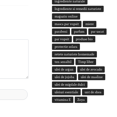
ingrediente naturale
Ingrediente si remedii naturiste
magazin online
masca par vopsit
miere
parabeni
parfum
par uscat
par vopsit
produse bio
protectie solara
retete naturiste homemade
ten sensibil
Timp liber
ulei de argan
ulei de avocado
ulei de jojoba
ulei de masline
ulei de migdale dulci
uleiuri esentiale
unt de shea
vitamina E
Zoya