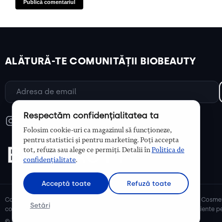
ALĂTURĂ-TE COMUNITĂȚII BIOBEAUTY
Respectăm confidențialitatea ta
Folosim cookie-uri ca magazinul să funcționeze,
pentru statistici și pentru marketing. Poți accepta
tot, refuza sau alege ce permiți. Detalii în
Politica de
confidențialitate
.
Acceptă toate
Refuză toate
Cosmetice bio și naturale, ulei de argan, ulei de cocos, unt de shea. Cosmet
Setări
cosmetice naturale pentru mămici și copii, cosmetice organice eficiente pe
© Biobeauty 2026. Toate drepturile rezervate.