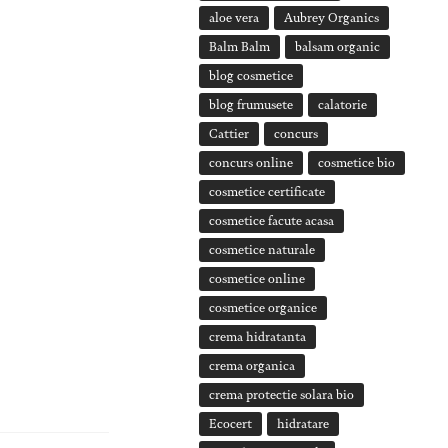
aloe vera
Aubrey Organics
Balm Balm
balsam organic
blog cosmetice
blog frumusete
calatorie
Cattier
concurs
concurs online
cosmetice bio
cosmetice certificate
cosmetice facute acasa
cosmetice naturale
cosmetice online
cosmetice organice
crema hidratanta
crema organica
crema protectie solara bio
Ecocert
hidratare