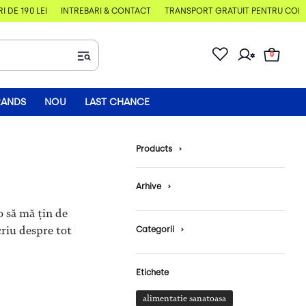
E 190 LEI
ÎNTREBĂRI & CONTACT
TRANSPORT GRATUIT PENTRU COMENZI
0
RANDS
NOU
LAST CHANCE
Products
›
Arhive
›
o să mă țin de
riu despre tot
Categorii
›
Etichete
alimentatie sanatoasa