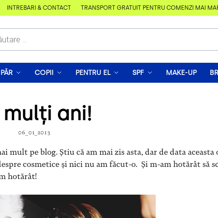
ÎNTREBĂRI & CONTACT
TRANSPORT GRATUIT PENTRU COMENZI MAI MARI D
PĂR
COPII
PENTRU EL
SPF
MAKE-UP
B
 mulți ani!
06_01_2013
 mult pe blog. Știu că am mai zis asta, dar de data aceasta 
spre cosmetice și nici nu am făcut-o. Și m-am hotărât să sc
am hotărât!