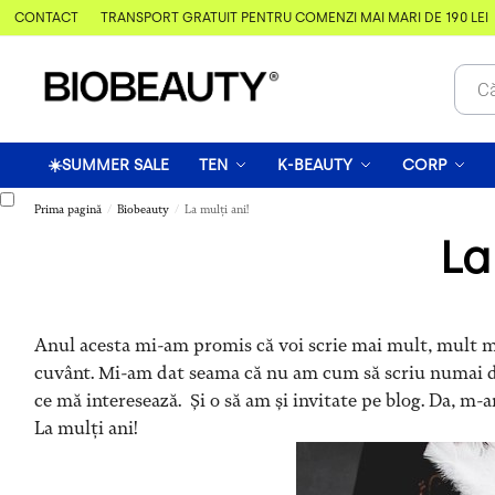
& CONTACT
TRANSPORT GRATUIT PENTRU COMENZI MAI MARI DE 190 LEI
☀️SUMMER SALE
TEN
K-BEAUTY
CORP
Prima pagină
Biobeauty
La mulți ani!
/
/
La
Anul acesta mi-am promis că voi scrie mai mult, mult mai
cuvânt. Mi-am dat seama că nu am cum să scriu numai de
ce mă interesează. Și o să am și invitate pe blog. Da, m-
La mulți ani!