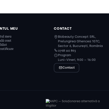
NTUL MEU
CONTACT
tul meu
Biobeauty Concept SRL,
lii cont
Prelungirea Ghencea 107C,
hlist
Sector 6, București, România
ntificare
0768 110 863
Program
Luni–Vineri, 9:00 – 16:00
Contact