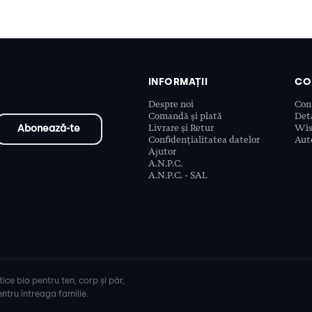
INFORMAȚII
CO
Despre noi
Con
Comandă și plată
Deta
Livrare și Retur
Wis
Confidențialitatea datelor
Aute
Ajutor
A.N.P.C.
A.N.P.C. - SAL
ice bio pentru ten, corp și păr,
ntru întreaga familie.